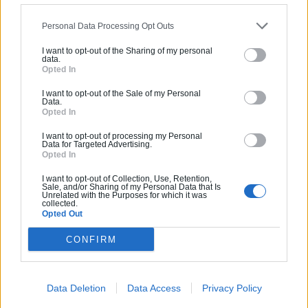
gérée par un
syndic bénévole
ou par
un
syndic coopératif
, des outils
Personal Data Processing Opt Outs
comme celui de Matera peuvent vous
I want to opt-out of the Sharing of my personal
aider dans la réalisation de vos projets
data.
Opted In
de copropriété. En effet, dans le cas
d’un syndic non-professionnel, il
I want to opt-out of the Sale of my Personal
Data.
n’existe pas d’intermédiaire entre une
Opted In
société de gestion et votre copropriété,
I want to opt-out of processing my Personal
Data for Targeted Advertising.
c’est au syndic bénévole ou au conseil
Opted In
syndical de gérer les travaux.
I want to opt-out of Collection, Use, Retention,
Sale, and/or Sharing of my Personal Data that Is
Unrelated with the Purposes for which it was
L’utilisation d’une plateforme de gestion
collected.
de la copropriété en ligne comme
Opted Out
Matera vous permet donc d’être
CONFIRM
accompagné par des spécialistes sur
des sujets spécifiques de copropriété
comme les travaux. En effet, des
Data Deletion
Data Access
Privacy Policy
experts travaux
sont à votre