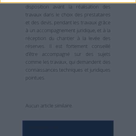
disposition avant la réalisation des
travaux dans le choix des prestataires
et des devis, pendant les travaux grâce
à un accompagnement juridique, et à la
réception du chantier à la levée des
réserves. Il est fortement conseillé
d’être accompagné sur des sujets
comme les travaux, qui demandent des
connaissances techniques et juridiques
pointues.
Aucun article similaire.
PARTAGER SUR