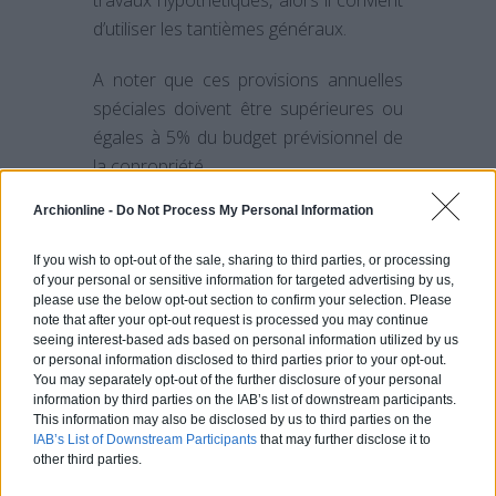
travaux hypothétiques, alors il convient
d’utiliser les tantièmes généraux.
A noter que ces provisions annuelles
spéciales doivent être supérieures ou
égales à 5% du budget prévisionnel de
la copropriété.
Archionline -
Do Not Process My Personal Information
If you wish to opt-out of the sale, sharing to third parties, or processing
Comment Matera peut
of your personal or sensitive information for targeted advertising by us,
vous accompagner
please use the below opt-out section to confirm your selection. Please
note that after your opt-out request is processed you may continue
dans la gestion de vos
seeing interest-based ads based on personal information utilized by us
or personal information disclosed to third parties prior to your opt-out.
travaux
You may separately opt-out of the further disclosure of your personal
information by third parties on the IAB’s list of downstream participants.
L’une des
missions du syndic de
This information may also be disclosed by us to third parties on the
IAB’s List of Downstream Participants
that may further disclose it to
copropriété
est de gérer les travaux de
other third parties.
la copropriété. Si votre copropriété est