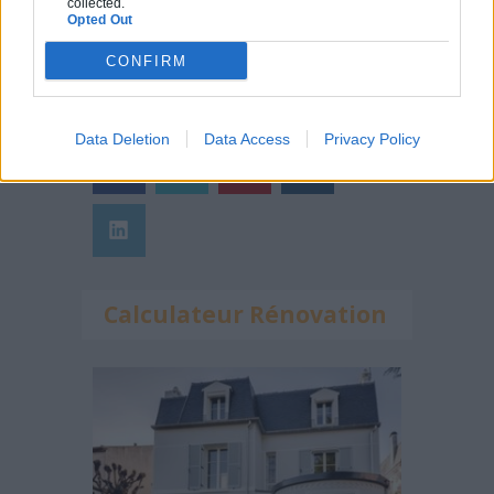
collected.
domicile ?
Opted Out
CONFIRM
Suivez-nous !
Data Deletion
Data Access
Privacy Policy
Calculateur Rénovation