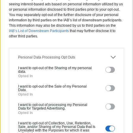
seeing interest-based ads based on personal information utilized by us
or personal information disclosed to third parties prior to your opt-out.
You may separately opt-out of the further disclosure of your personal
information by third parties on the IAB’s list of downstream participants.
This information may also be disclosed by us to third parties on the
IAB’s List of Downstream Participants
that may further disclose it to
other third parties.
Articles récents
Jardin devant la maison : Top 5
Personal Data Processing Opt Outs
des conseils d’aménagement
I want to opt-out of the Sharing of my personal
data.
Comment choisir un claustra pour
Opted In
son extérieur ?
I want to opt-out of the Sale of my Personal
Data.
Comment aménager l’entrée
Opted In
extérieure de sa maison ?
I want to opt-out of processing my Personal
Canicule et fortes chaleurs : quels
Data for Targeted Advertising.
Opted In
conseils pour garder sa maison au
frais ?
I want to opt-out of Collection, Use, Retention,
Sale, and/or Sharing of my Personal Data that Is
Comment rénover l’entrée de son
Unrelated with the Purposes for which it was