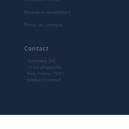
Rénovation appartement
Permis de construire
Contact
Archionline SAS
19 rue d'Hauteville
Paris, France, 75010
info@archionline.fr