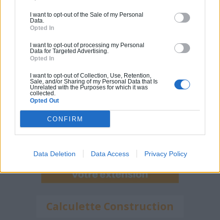
I want to opt-out of the Sale of my Personal
Data.
Opted In
Calculette Extension
I want to opt-out of processing my Personal
Data for Targeted Advertising.
Opted In
I want to opt-out of Collection, Use, Retention,
Sale, and/or Sharing of my Personal Data that Is
Unrelated with the Purposes for which it was
collected.
Opted Out
CONFIRM
Data Deletion
Data Access
Privacy Policy
Calculette Construction