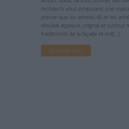
Austin, Texas, va vous donner des id
Architects vous proposent une maison
preuve que les années 40 et les ann
résultat atypique, original et surtout 
traditionnel de la façade et ont[…]
En savoir plus