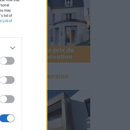
ase note that
rsonal
 You may
s list of
s List of
Calculette Extension