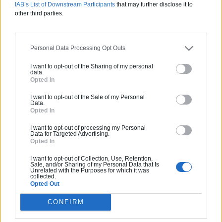
IAB’s List of Downstream Participants
that may further disclose it to
Aucun article similaire.
other third parties.
PARTAGER SUR
Personal Data Processing Opt Outs
I want to opt-out of the Sharing of my personal
data.
Opted In
I want to opt-out of the Sale of my Personal
Data.
Opted In
Une maison de campagne qui allie ambiance rétro et mobilier design dans le sud de la France
I want to opt-out of processing my Personal
Data for Targeted Advertising.
Opted In
I want to opt-out of Collection, Use, Retention,
Sale, and/or Sharing of my Personal Data that Is
Rénovation complète d’une maison
Unrelated with the Purposes for which it was
collected.
Opted Out
CONFIRM
Estimez gratuitement