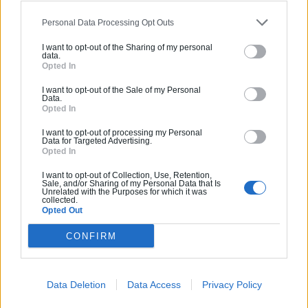
Personal Data Processing Opt Outs
I want to opt-out of the Sharing of my personal
data.
Opted In
Archionline: Des plans de construction de maisons
I want to opt-out of the Sale of my Personal
Data.
Opted In
I want to opt-out of processing my Personal
Data for Targeted Advertising.
Témoignagne: 35% d’économie grâce à Archionline
Opted In
I want to opt-out of Collection, Use, Retention,
Sale, and/or Sharing of my Personal Data that Is
Unrelated with the Purposes for which it was
collected.
Estimez gratuitement
Opted Out
votre projet
CONFIRM
Data Deletion
Data Access
Privacy Policy