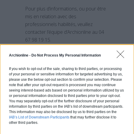
Pour plus d’informations, ou pour être
mis en relation avec des
professionnels habilités, veuillez
contacter l’équipe d’Archionline au 04
67 98 19 15.
Autres Articles Qui
Archionline -
Do Not Process My Personal Information
Pourraient Vous
Intéresser:
If you wish to opt-out of the sale, sharing to third parties, or processing
of your personal or sensitive information for targeted advertising by us,
Une maison passive : quand
please use the below opt-out section to confirm your selection. Please
écologie et architecture font
note that after your opt-out request is processed you may continue
seeing interest-based ads based on personal information utilized by us
bon ménage
or personal information disclosed to third parties prior to your opt-out.
Une maison en bois sur pilotis
You may separately opt-out of the further disclosure of your personal
information by third parties on the IAB’s list of downstream participants.
This information may also be disclosed by us to third parties on the
IAB’s List of Downstream Participants
that may further disclose it to
other third parties.
PARTAGER SUR