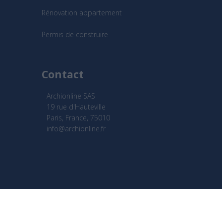
Rénovation appartement
Permis de construire
Contact
Archionline SAS
19 rue d'Hauteville
Paris, France, 75010
info@archionline.fr