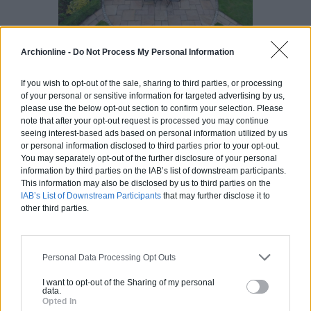
Archionline -
Do Not Process My Personal Information
If you wish to opt-out of the sale, sharing to third parties, or processing
of your personal or sensitive information for targeted advertising by us,
Matériaux pour
please use the below opt-out section to confirm your selection. Please
terrasse : le carrelage,
note that after your opt-out request is processed you may continue
seeing interest-based ads based on personal information utilized by us
un grand classique
or personal information disclosed to third parties prior to your opt-out.
You may separately opt-out of the further disclosure of your personal
information by third parties on the IAB’s list of downstream participants.
Le carrelage est l’une des solutions les
This information may also be disclosed by us to third parties on the
plus utilisées pour habiller sa terrasse.
IAB’s List of Downstream Participants
that may further disclose it to
other third parties.
Possédant une durée de vie très
importante, il ne se déforme pas sous
l’effet des différentes conditions
Personal Data Processing Opt Outs
météorologiques. En cas de
détérioration, le carrelage est très
I want to opt-out of the Sharing of my personal
data.
facile à enlever et à remplacer. Solide, il
Opted In