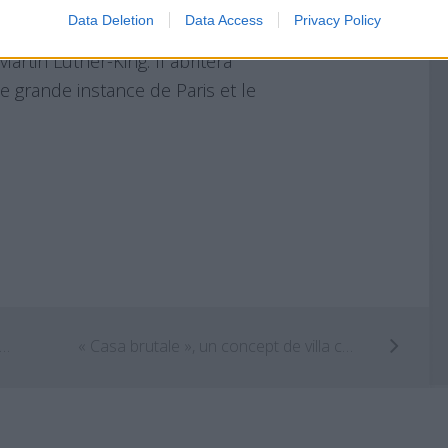
e projet comprend la construction de
Data Deletion
Data Access
Privacy Policy
e locaux d’entreprise, des
rtin Luther-King. Il abritera
e grande instance de Paris et le
orre Arcobaleno : la Tour Arc-en-ciel de Milan
« Casa brutale », un concept de villa contemporaine spectaculaire par Opa Works