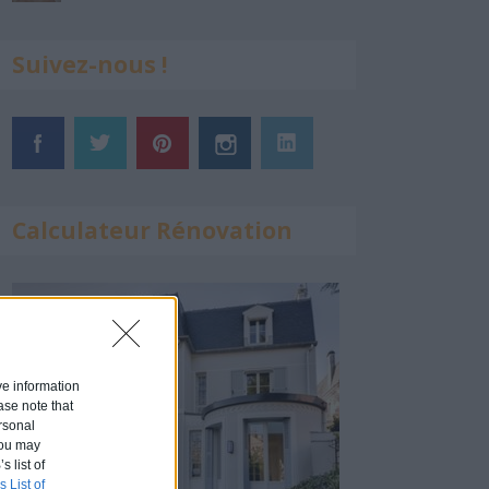
Suivez-nous !
Calculateur Rénovation
ive information
ase note that
rsonal
 You may
s list of
s List of