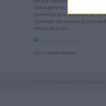
sur une superficie de 54 hectares. L
3400 logements, près de 150 000m2 d
commerces et la rénovation du Parc Ma
l’ensemble des services du tribunal d
tribunal de police.
Aucun article similaire.
La T