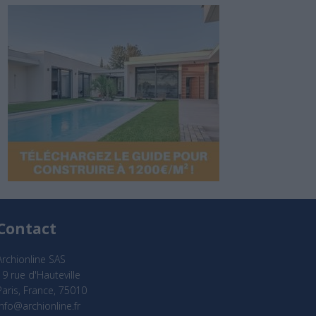
Contact
Archionline SAS
19 rue d'Hauteville
Paris, France, 75010
info@archionline.fr