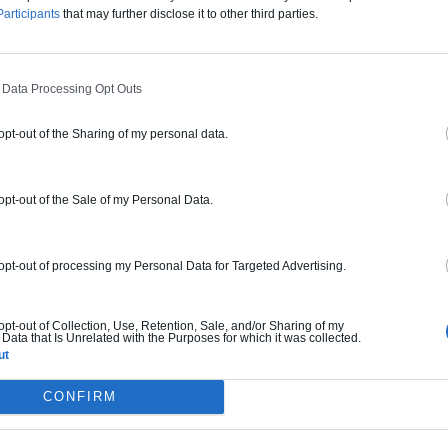
articipants
that may further disclose it to other third parties.
 été pour une livraison prévue en
 Data Processing Opt Outs
 opt-out of the Sharing of my personal data.
t de la
 opt-out of the Sale of my Personal Data.
atignolles
cité
 opt-out of processing my Personal Data for Targeted Advertising.
 opt-out of Collection, Use, Retention, Sale, and/or Sharing of my
Data that Is Unrelated with the Purposes for which it was collected.
ut
CONFIRM
aménagement public engagé à Paris