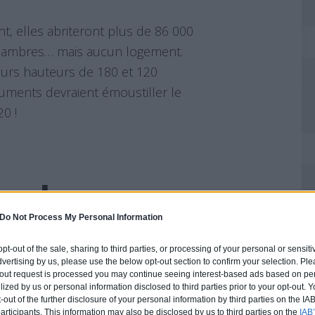
, elles abriteront plus de 86 000
hambres… mais aucun logement.
eurs hauteurs de 180 et 120
ments devraient émoustiller le
0 !
ngle
Do Not Process My Personal Information
haut dans le Parc des Expositions
 opt-out of the sale, sharing to third parties, or processing of your personal or sensit
dvertising by us, please use the below opt-out section to confirm your selection. Ple
get de 500 millions d’euros pour la
t-out request is processed you may continue seeing interest-based ads based on pe
’un parc des expositions
ilized by us or personal information disclosed to third parties prior to your opt-out.
-out of the further disclosure of your personal information by third parties on the IAB’
rs recours aient été déposés, les
ticipants. This information may also be disclosed by us to third parties on the
IAB’