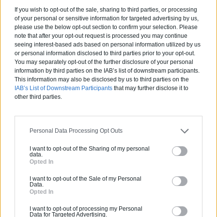
Comment aménager l’entrée
If you wish to opt-out of the sale, sharing to third parties, or processing
extérieure de sa maison ?
of your personal or sensitive information for targeted advertising by us,
please use the below opt-out section to confirm your selection. Please
Canicule et fortes chaleurs : quels
note that after your opt-out request is processed you may continue
seeing interest-based ads based on personal information utilized by us
conseils pour garder sa maison au
or personal information disclosed to third parties prior to your opt-out.
frais ?
You may separately opt-out of the further disclosure of your personal
Comment rénover l’entrée de son
information by third parties on the IAB’s list of downstream participants.
This information may also be disclosed by us to third parties on the
domicile ?
IAB’s List of Downstream Participants
that may further disclose it to
other third parties.
Suivez-nous !
Personal Data Processing Opt Outs
I want to opt-out of the Sharing of my personal
data.
Opted In
I want to opt-out of the Sale of my Personal
Data.
Opted In
I want to opt-out of processing my Personal
Calculateur Rénovation
Data for Targeted Advertising.