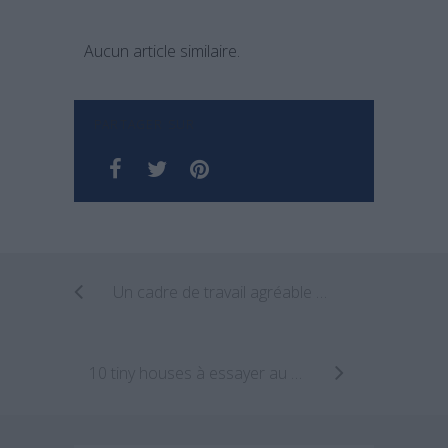
Aucun article similaire.
PARTAGER SUR
Un cadre de travail agréable pour le studio de design Mamiya Shinichi
10 tiny houses à essayer au moins une fois dans sa vie !