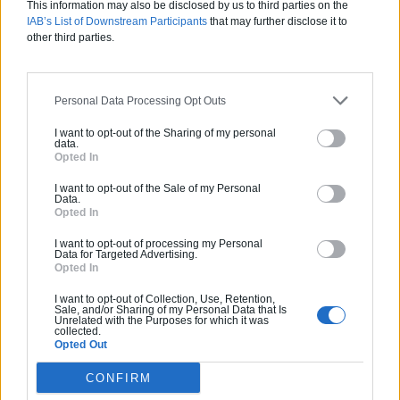
This information may also be disclosed by us to third parties on the
IAB’s List of Downstream Participants
that may further disclose it to
Jardin devant la maison : Top 5
other third parties.
des conseils d’aménagement
Comment choisir un claustra pour
son extérieur ?
Personal Data Processing Opt Outs
Comment aménager l’entrée
I want to opt-out of the Sharing of my personal
data.
extérieure de sa maison ?
Opted In
Canicule et fortes chaleurs : quels
I want to opt-out of the Sale of my Personal
Data.
conseils pour garder sa maison au
Opted In
frais ?
I want to opt-out of processing my Personal
Comment rénover l’entrée de son
Data for Targeted Advertising.
domicile ?
Opted In
I want to opt-out of Collection, Use, Retention,
Sale, and/or Sharing of my Personal Data that Is
Unrelated with the Purposes for which it was
Suivez-nous !
collected.
Opted Out
CONFIRM