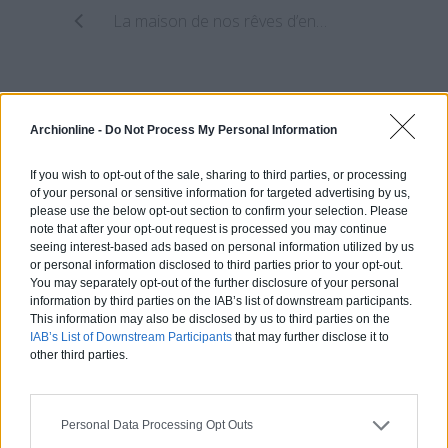
La maison de nos rêves d’enfant
un projet d’extension par Reiulf Ramstad
Archionline -
Do Not Process My Personal Information
If you wish to opt-out of the sale, sharing to third parties, or processing
Estimez gratuitement
of your personal or sensitive information for targeted advertising by us,
please use the below opt-out section to confirm your selection. Please
votre projet
note that after your opt-out request is processed you may continue
seeing interest-based ads based on personal information utilized by us
or personal information disclosed to third parties prior to your opt-out.
You may separately opt-out of the further disclosure of your personal
information by third parties on the IAB’s list of downstream participants.
This information may also be disclosed by us to third parties on the
IAB’s List of Downstream Participants
that may further disclose it to
other third parties.
Personal Data Processing Opt Outs