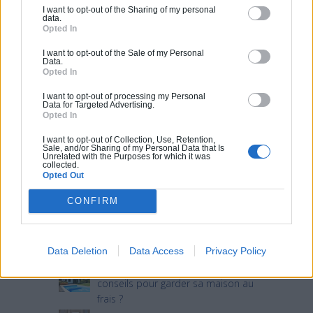
I want to opt-out of the Sharing of my personal
data.
Opted In
I want to opt-out of the Sale of my Personal
Data.
Opted In
I want to opt-out of processing my Personal
Articles récents
Data for Targeted Advertising.
Opted In
I want to opt-out of Collection, Use, Retention,
Jardin devant la maison : Top 5
Sale, and/or Sharing of my Personal Data that Is
Unrelated with the Purposes for which it was
des conseils d’aménagement
collected.
Opted Out
Comment choisir un claustra pour
son extérieur ?
CONFIRM
Comment aménager l’entrée
extérieure de sa maison ?
Data Deletion
Data Access
Privacy Policy
Canicule et fortes chaleurs : quels
conseils pour garder sa maison au
frais ?