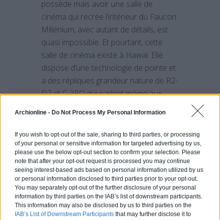
possède mais avoir une salle de
cinéma qui recrée l’intérieur du Faucon
Millénium, avec autant de détails, est
quasi impossible. Et pourtant, cette
salle de cinéma existe à Hawaï. Elle
dispose d’une technologie de pointe et
a des répliques grandeur nature de R2-
D2 et C-3PO qui parlent même aux
visiteurs.
Archionline -
Do Not Process My Personal Information
If you wish to opt-out of the sale, sharing to third parties, or processing
of your personal or sensitive information for targeted advertising by us,
Vous aussi faites construire la maison
please use the below opt-out section to confirm your selection. Please
note that after your opt-out request is processed you may continue
de vos rêves
ici
!
seeing interest-based ads based on personal information utilized by us
or personal information disclosed to third parties prior to your opt-out.
You may separately opt-out of the further disclosure of your personal
information by third parties on the IAB’s list of downstream participants.
This information may also be disclosed by us to third parties on the
Aucun article similaire.
IAB’s List of Downstream Participants
that may further disclose it to