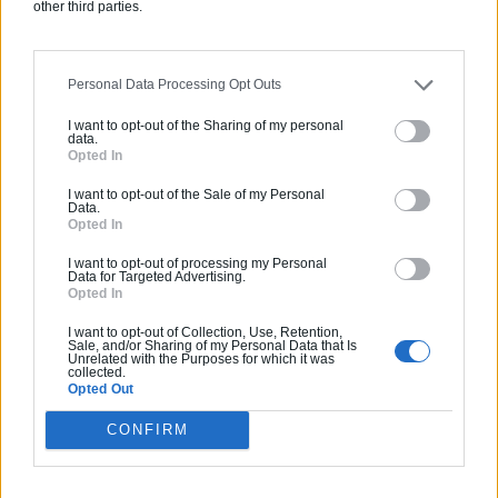
other third parties.
PARTAGER SUR
Personal Data Processing Opt Outs
I want to opt-out of the Sharing of my personal
data.
Opted In
I want to opt-out of the Sale of my Personal
Data.
Opted In
Un village solidaire pour aider les SDF
I want to opt-out of processing my Personal
Data for Targeted Advertising.
Opted In
Pourquoi faire appel à un home stager professionnel ?
I want to opt-out of Collection, Use, Retention,
Sale, and/or Sharing of my Personal Data that Is
Unrelated with the Purposes for which it was
collected.
Opted Out
CONFIRM
Estimez gratuitement
votre projet