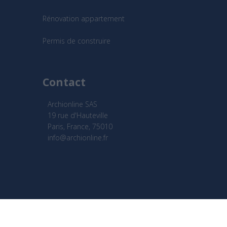
Rénovation appartement
Permis de construire
Contact
Archionline SAS
19 rue d'Hauteville
Paris, France, 75010
info@archionline.fr