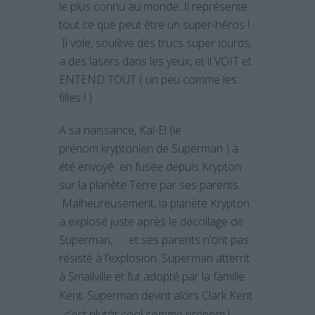
le plus connu au monde. Il représente
tout ce que peut être un super-héros !
Il vole, soulève des trucs super lourds,
a des lasers dans les yeux, et il VOIT et
ENTEND TOUT ( un peu comme les
filles ! ).
A sa naissance, Kal-El (le
prénom kryptonien de Superman ) a
été envoyé en fusée depuis Krypton
sur la planète Terre par ses parents.
Malheureusement, la planète Krypton
a explosé juste après le décollage de
Superman, … et ses parents n’ont pas
résisté à l’explosion. Superman atterrit
à
Smallville et fut adopté par la famille
Kent. Superman devint alors Clark Kent
: c’est plutôt cool comme prénom !