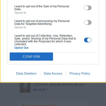
I want to opt-out of the Sale of my Personal
Data.
Articles récents
Opted In
I want to opt-out of processing my Personal
Data for Targeted Advertising.
Jardin devant la maison : Top 5
Opted In
des conseils d’aménagement
I want to opt-out of Collection, Use, Retention,
Sale, and/or Sharing of my Personal Data that Is
Comment choisir un claustra pour
Unrelated with the Purposes for which it was
collected.
son extérieur ?
Opted Out
Comment aménager l’entrée
CONFIRM
extérieure de sa maison ?
Canicule et fortes chaleurs : quels
conseils pour garder sa maison au
Data Deletion
Data Access
Privacy Policy
frais ?
Comment rénover l’entrée de son
domicile ?