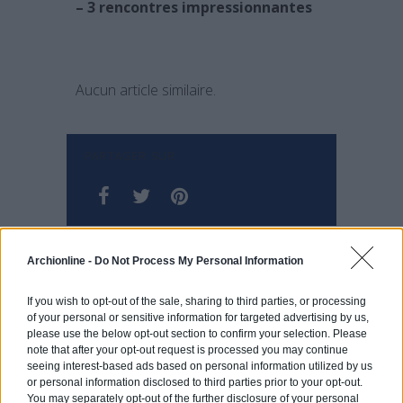
– 3 rencontres
impressionnantes
Aucun article similaire.
PARTAGER SUR
Archionline -
Do Not Process My Personal Information
If you wish to opt-out of the sale, sharing to third parties, or processing
Une maison de luxe construite à Singapour !
of your personal or sensitive information for targeted advertising by us,
please use the below opt-out section to confirm your selection. Please
note that after your opt-out request is processed you may continue
seeing interest-based ads based on personal information utilized by us
Les trois maisons insolites de la semaine !
or personal information disclosed to third parties prior to your opt-out.
You may separately opt-out of the further disclosure of your personal