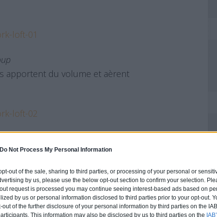
oup
s apportent du volume et aèrent
oup
Do Not Process My Personal Information
ues amplifient le côté « cool » de
 opt-out of the sale, sharing to third parties, or processing of your personal or sensit
dvertising by us, please use the below opt-out section to confirm your selection. Ple
t-out request is processed you may continue seeing interest-based ads based on pe
ilized by us or personal information disclosed to third parties prior to your opt-out.
-out of the further disclosure of your personal information by third parties on the IAB’
ticipants. This information may also be disclosed by us to third parties on the
IAB’