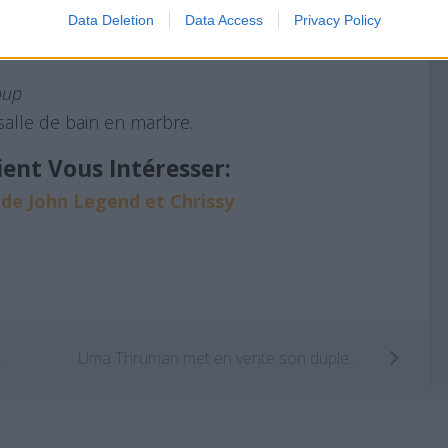
Data Deletion
Data Access
Privacy Policy
oup
salle de bain en marbre.
ient Vous Intéresser:
 de John Legend et Chrissy
 réalisateurs célèbres imaginées par Federico Babina
Uma Thruman met en vente son duplex new-yorkais !