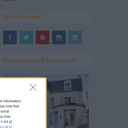
Suivez-nous !
Calculateur Rénovation
ive information
ase note that
rsonal
 You may
s list of
s List of