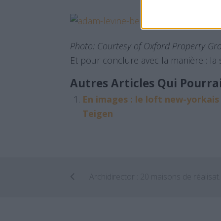
Photo: Courtesy of Oxford Property Gr
Et pour conclure avec la manière : la 
Autres Articles Qui Pourra
En images : le loft new-yorkais
Teigen
Archidirector : 20 maisons de