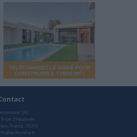
Contact
Archionline SAS
19 rue d'Hauteville
Paris, France, 75010
info@archionline.fr