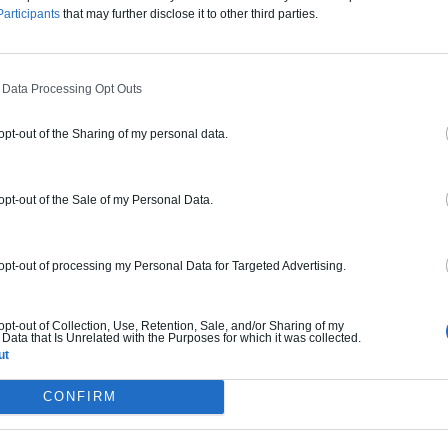
oup
articipants
that may further disclose it to other third parties.
our un style à la fois chic et
 Data Processing Opt Outs
 opt-out of the Sharing of my personal data.
oup
 opt-out of the Sale of my Personal Data.
 opt-out of processing my Personal Data for Targeted Advertising.
oup
s intactes.
 opt-out of Collection, Use, Retention, Sale, and/or Sharing of my
Data that Is Unrelated with the Purposes for which it was collected.
ut
CONFIRM
oup
lume.