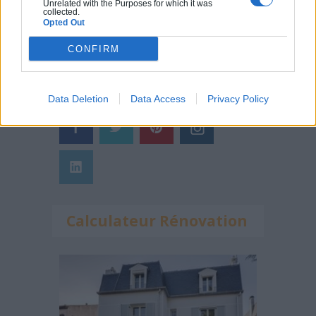
Unrelated with the Purposes for which it was
Comment rénover l’entrée de son
collected.
Opted Out
domicile ?
CONFIRM
Suivez-nous !
Data Deletion
Data Access
Privacy Policy
Calculateur Rénovation