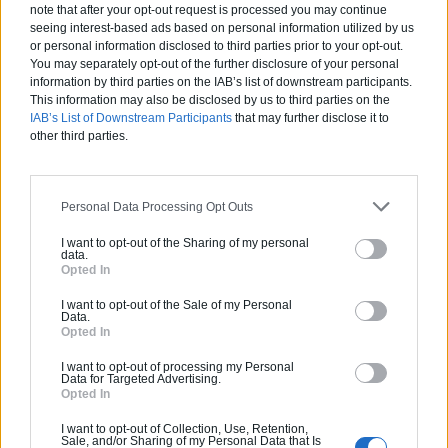
note that after your opt-out request is processed you may continue
seeing interest-based ads based on personal information utilized by us
or personal information disclosed to third parties prior to your opt-out.
You may separately opt-out of the further disclosure of your personal
information by third parties on the IAB’s list of downstream participants.
This information may also be disclosed by us to third parties on the
IAB’s List of Downstream Participants
that may further disclose it to
other third parties.
Articles récents
Personal Data Processing Opt Outs
Jardin devant la maison : Top 5
des conseils d’aménagement
I want to opt-out of the Sharing of my personal
data.
Opted In
Comment choisir un claustra pour
son extérieur ?
I want to opt-out of the Sale of my Personal
Data.
Opted In
Comment aménager l’entrée
extérieure de sa maison ?
I want to opt-out of processing my Personal
Data for Targeted Advertising.
Canicule et fortes chaleurs : quels
Opted In
conseils pour garder sa maison au
I want to opt-out of Collection, Use, Retention,
frais ?
Sale, and/or Sharing of my Personal Data that Is