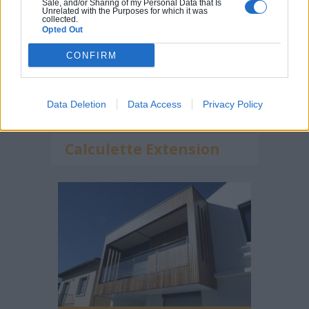
Sale, and/or Sharing of my Personal Data that Is
Unrelated with the Purposes for which it was
collected.
Opted Out
CONFIRM
Data Deletion
Data Access
Privacy Policy
Calculette Extension