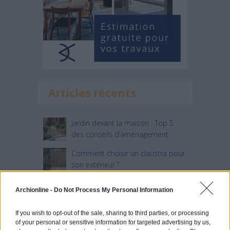
Articles récents
Jardin devant la maison : Top 5
des conseils d’aménagement
Comment choisir un claustra pour
son extérieur ?
Comment aménager l’entrée
Archionline -
Do Not Process My Personal Information
extérieure de sa maison ?
Canicule et fortes chaleurs : quels
If you wish to opt-out of the sale, sharing to third parties, or processing
of your personal or sensitive information for targeted advertising by us,
conseils pour garder sa maison au