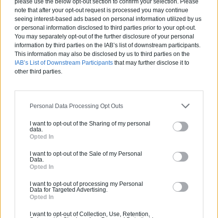
please use the below opt-out section to confirm your selection. Please
frais ?
note that after your opt-out request is processed you may continue
Comment rénover l’entrée de son
seeing interest-based ads based on personal information utilized by us
or personal information disclosed to third parties prior to your opt-out.
domicile ?
You may separately opt-out of the further disclosure of your personal
information by third parties on the IAB’s list of downstream participants.
This information may also be disclosed by us to third parties on the
Suivez-nous !
IAB’s List of Downstream Participants
that may further disclose it to
other third parties.
Personal Data Processing Opt Outs
I want to opt-out of the Sharing of my personal
data.
Opted In
I want to opt-out of the Sale of my Personal
Data.
Calculateur Rénovation
Opted In
I want to opt-out of processing my Personal
Data for Targeted Advertising.
Opted In
I want to opt-out of Collection, Use, Retention,