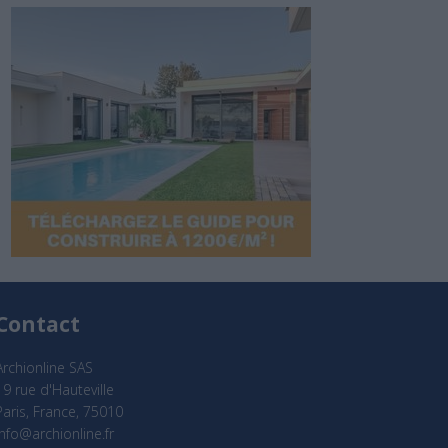
Contact
Archionline SAS
19 rue d'Hauteville
Paris, France, 75010
info@archionline.fr