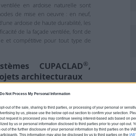
entilée en ardoise naturelle sont
modes de mise en oeuvre : en neuf,
 d’une ardoise de haute durabilité, les
icacité de la façade ventilée, font de
le et compétitive pour tout type de
®
stèmes CUPACLAD
,
rojets architecturaux
sont les principaux avantages de ces
Do Not Process My Personal Information
r
Cupa Pizarras
. Les systèmes de
 type de projet architectural, aussi
 opt-out of the sale, sharing to third parties, or processing of your personal or sensit
dvertising by us, please use the below opt-out section to confirm your selection. Ple
elles constructions. Les solutions
t-out request is processed you may continue seeing interest-based ads based on pe
ilized by us or personal information disclosed to third parties prior to your opt-out.
ibuent à créer une esthétique moderne
-out of the further disclosure of your personal information by third parties on the IAB’
ticipants. This information may also be disclosed by us to third parties on the
IAB’