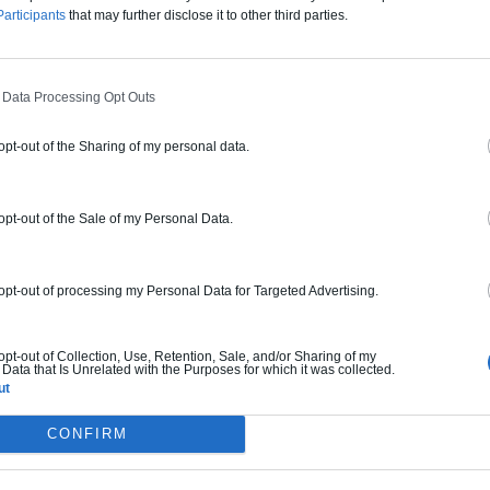
articipants
that may further disclose it to other third parties.
est disponible en 2 versions :
 Data Processing Opt Outs
e de fixation invisible
® 101 agrémentent l’esthétique de
 opt-out of the Sharing of my personal data.
 sur laquelle elles s’utilisent.
e de fixation visible
 opt-out of the Sale of my Personal Data.
AD® 201 combinent des crochets
la texture naturelle de l’ardoise qui
 opt-out of processing my Personal Data for Targeted Advertising.
é et réduit les temps de pose par
ade ventilée.
 opt-out of Collection, Use, Retention, Sale, and/or Sharing of my
Data that Is Unrelated with the Purposes for which it was collected.
LAD® 101 et CUPACLAD® 201, d’une
ut
une pose horizontale. Les profilés
CONFIRM
ures qui prévoit la position des
utiliser un système de guidage vertical