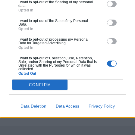
I want to opt-out of the Sharing of my personal
data.
Opted In
I want to opt-out of the Sale of my Personal
Data.
Opted In
I want to opt-out of processing my Personal
Data for Targeted Advertising.
Opted In
I want to opt-out of Collection, Use, Retention,
Sale, and/or Sharing of my Personal Data that Is
Aucun article similaire.
Unrelated with the Purposes for which it was
collected.
Opted Out
CONFIRM
PARTAGER SUR
Data Deletion
Data Access
Privacy Policy