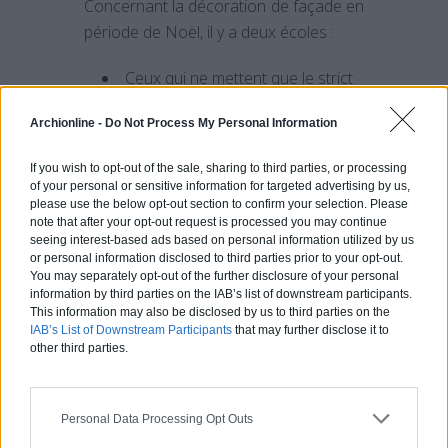
Concernant la décoration de façade en
période de Noël, il y a deux écoles :
Ceux qui ne mettent que le strict
nécessaire
en plaçant une
Archionline -
Do Not Process My Personal Information
ampoule tous les quatre mètres
Ceux qui habillent entièrement
If you wish to opt-out of the sale, sharing to third parties, or processing
leur façade de guirlandes
of your personal or sensitive information for targeted advertising by us,
please use the below opt-out section to confirm your selection. Please
note that after your opt-out request is processed you may continue
Si vous souhaitez placer des guirlandes
seeing interest-based ads based on personal information utilized by us
lumineuses sur votre façade,
ne la
or personal information disclosed to third parties prior to your opt-out.
You may separately opt-out of the further disclosure of your personal
surchargez pas
! En effet, une
information by third parties on the IAB’s list of downstream participants.
installation sobre et élégante offre plus
This information may also be disclosed by us to third parties on the
de cachet à une décoration de maison
IAB’s List of Downstream Participants
that may further disclose it to
other third parties.
à Noël. Ainsi, placer vos guirlandes sur
les arêtes de votre toiture est
amplement suffisant !
Personal Data Processing Opt Outs