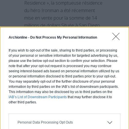
Residence », la somptueuse résidence
du héro Ironman a été récemment
mise en vente pour la somme de 14
millions de dollars.Située à San Diego,
au sud de la Californie, elle a été
Archionline -
Do Not Process My Personal Information
réalisée par un des meilleurs
architectes au monde Wallace
If you wish to opt-out of the sale, sharing to third parties, or processing
Cunningham. Avec une surface
of your personal or sensitive information for targeted advertising by us,
please use the below opt-out section to confirm your selection. Please
habitable de 1 022 m², vous[…]
note that after your opt-out request is processed you may continue
seeing interest-based ads based on personal information utilized by us
or personal information disclosed to third parties prior to your opt-out.
En savoir plus
You may separately opt-out of the further disclosure of your personal
information by third parties on the IAB’s list of downstream participants.
This information may also be disclosed by us to third parties on the
IAB’s List of Downstream Participants
that may further disclose it to
Les plans des
other third parties.
appartements
Personal Data Processing Opt Outs