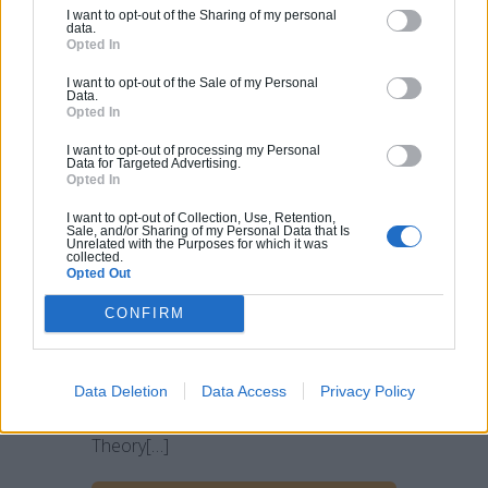
les plus célèbres
I want to opt-out of the Sharing of my personal
data.
!
Opted In
I want to opt-out of the Sale of my Personal
Data.
Opted In
I want to opt-out of processing my Personal
Chez Archionline, on adore les plans et
Data for Targeted Advertising.
Opted In
même les plans d’appartements !
l’artiste Nikneuk, a dessiné les plans
I want to opt-out of Collection, Use, Retention,
Sale, and/or Sharing of my Personal Data that Is
des appartements et des maisons des
Unrelated with the Purposes for which it was
collected.
séries TV les plus connues ! Vous
Opted Out
pouvez retrouver son Deviantart ici. En
CONFIRM
voici quelques exemples: Plan
de l’appartement de la série How I Met
Your Mother : Ted Mosby Plan des
Data Deletion
Data Access
Privacy Policy
appartements de The Big Bang
Theory[…]