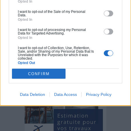
Opted In
Pourquoi choisir de se chauffer au poêle à bois ?
I want to opt-out of the Sale of my Personal
Data.
Opted In
I want to opt-out of processing my Personal
Data for Targeted Advertising.
Estimez gratuitement
Opted In
votre projet
I want to opt-out of Collection, Use, Retention,
Sale, and/or Sharing of my Personal Data that Is
Unrelated with the Purposes for which it was
collected.
Opted Out
CONFIRM
Data Deletion
Data Access
Privacy Policy