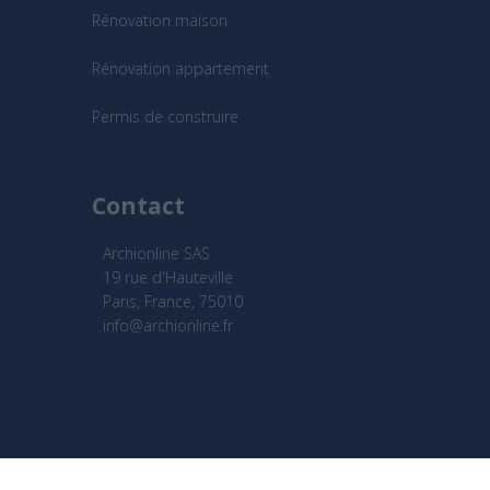
Rénovation maison
Rénovation appartement
Permis de construire
Contact
Archionline SAS
19 rue d'Hauteville
Paris, France, 75010
info@archionline.fr