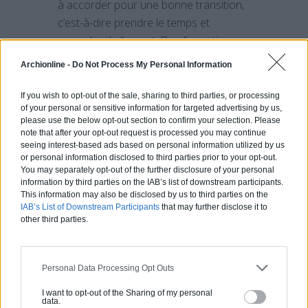
à accorder pour une bonne transition,
c’est-à-dire prendre le temps et
accorder de l’argent. Des formations
spécifiques pour les membres de
Archionline -
Do Not Process My Personal Information
l’agence sont aussi à prévoir.
If you wish to opt-out of the sale, sharing to third parties, or processing
Aucun article similaire.
of your personal or sensitive information for targeted advertising by us,
please use the below opt-out section to confirm your selection. Please
note that after your opt-out request is processed you may continue
seeing interest-based ads based on personal information utilized by us
PARTAGER SUR
or personal information disclosed to third parties prior to your opt-out.
You may separately opt-out of the further disclosure of your personal
information by third parties on the IAB’s list of downstream participants.
This information may also be disclosed by us to third parties on the
IAB’s List of Downstream Participants
that may further disclose it to
other third parties.
Personal Data Processing Opt Outs
Déco Noël blanc : nos coups de coeur
I want to opt-out of the Sharing of my personal
data.