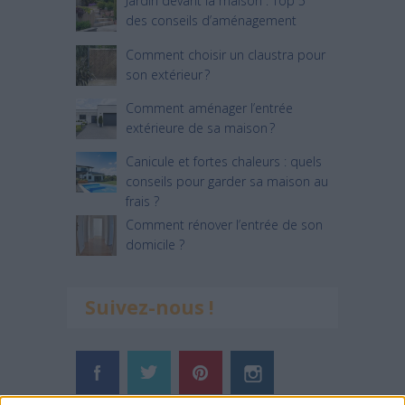
Jardin devant la maison : Top 5
des conseils d’aménagement
Comment choisir un claustra pour
son extérieur ?
Comment aménager l’entrée
extérieure de sa maison ?
Canicule et fortes chaleurs : quels
conseils pour garder sa maison au
frais ?
Comment rénover l’entrée de son
domicile ?
Suivez-nous !