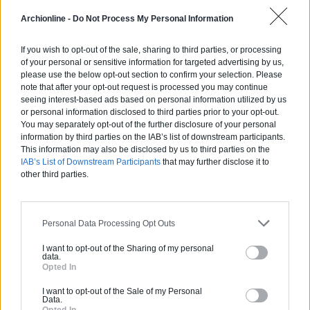
Archionline -
Do Not Process My Personal Information
If you wish to opt-out of the sale, sharing to third parties, or processing
of your personal or sensitive information for targeted advertising by us,
Calculateur Rénovation
please use the below opt-out section to confirm your selection. Please
note that after your opt-out request is processed you may continue
seeing interest-based ads based on personal information utilized by us
or personal information disclosed to third parties prior to your opt-out.
You may separately opt-out of the further disclosure of your personal
information by third parties on the IAB’s list of downstream participants.
This information may also be disclosed by us to third parties on the
IAB’s List of Downstream Participants
that may further disclose it to
other third parties.
Personal Data Processing Opt Outs
I want to opt-out of the Sharing of my personal
data.
Opted In
Calculette Extension
I want to opt-out of the Sale of my Personal
Data.