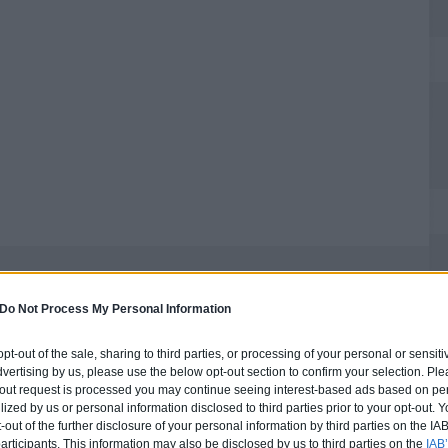
En exclusivité : Les bons plans immobilier chez Disney !
Une ancienne église transformée en loft moderne !
Do Not Process My Personal Information
 opt-out of the sale, sharing to third parties, or processing of your personal or sensit
dvertising by us, please use the below opt-out section to confirm your selection. Ple
t-out request is processed you may continue seeing interest-based ads based on pe
ilized by us or personal information disclosed to third parties prior to your opt-out.
-out of the further disclosure of your personal information by third parties on the IAB’
ticipants. This information may also be disclosed by us to third parties on the
IAB’