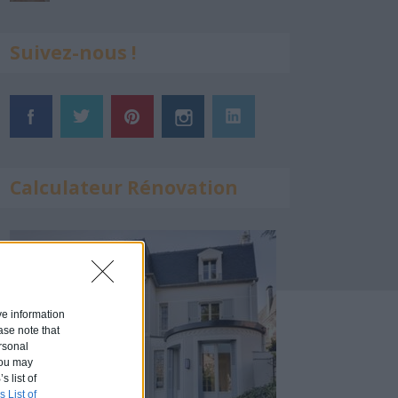
Suivez-nous !
Calculateur Rénovation
ive information
ase note that
rsonal
 You may
s list of
s List of