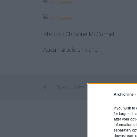
Photos : Christine McConnell
Aucun article similaire.
Archionline -
If you wish to
for targeted a
after your op
information ut
separately opt
downstream par