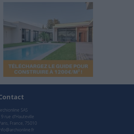
Contact
Archionline SAS
19 rue d'Hauteville
Paris, France, 75010
info@archionline.fr