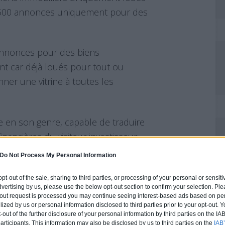
1 500 annonces uniquement pour des
annonces pour des biens
nt car déjà loués pour tout ou
ner une vitrine à toutes les
e en son genre, capable de traduire
inancières du visiteur investisseur,
ts dans sa trésorerie, ce sont de
Do Not Process My Personal Information
heter que chacun peut découvrir.
 opt-out of the sale, sharing to third parties, or processing of your personal or sensit
dvertising by us, please use the below opt-out section to confirm your selection. Ple
e investisseur à définir l’objet de sa
t-out request is processed you may continue seeing interest-based ads based on pe
 biens) pour sélectionner les
ilized by us or personal information disclosed to third parties prior to your opt-out.
-out of the further disclosure of your personal information by third parties on the IAB’
qui est proposée aux visiteurs le
ticipants. This information may also be disclosed by us to third parties on the
IAB’