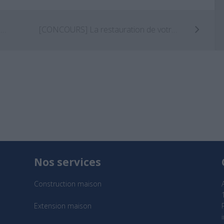
20 gifs qui résument la vie d’un architecte !
[CONCOURS] La restauration de votre maison sera récompensée !
Nos services
Construction maison
Extension maison