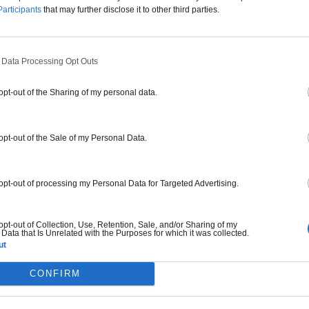
articipants
that may further disclose it to other third parties.
elon le niveau choisi de sécurité,
squ’ici interdits !
 Data Processing Opt Outs
able pour un projet original et
 opt-out of the Sharing of my personal data.
 bâtiment existant, occupé pour tout
 opt-out of the Sale of my Personal Data.
ecommandé de faire une visite
diagnostics.
 opt-out of processing my Personal Data for Targeted Advertising.
ger des combles, de faire une
creuse », expression qui définit
 opt-out of Collection, Use, Retention, Sale, and/or Sharing of my
Data that Is Unrelated with the Purposes for which it was collected.
mportant un nombre d’étage moins
ut
ncadrent, de faire une surélévation
CONFIRM
les conseils expérimentés de
s.