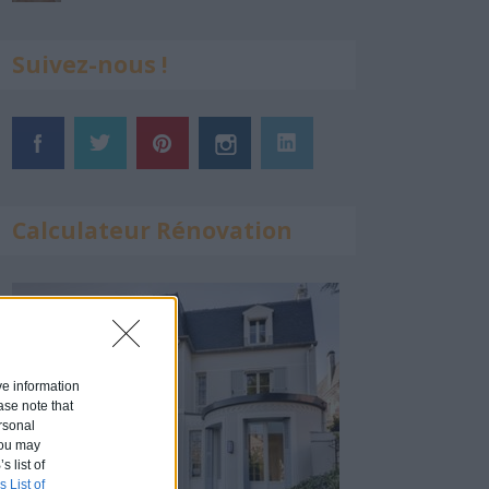
Suivez-nous !
Calculateur Rénovation
ive information
ase note that
rsonal
 You may
s list of
s List of