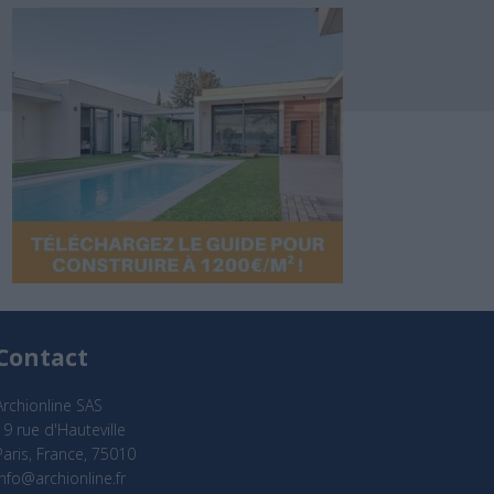
Contact
Archionline SAS
19 rue d'Hauteville
Paris, France, 75010
info@archionline.fr