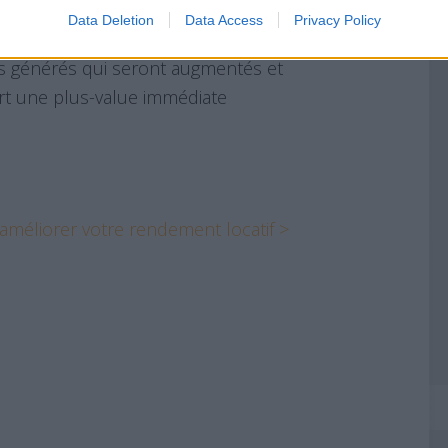
Data Deletion
Data Access
Privacy Policy
 original à partir d’un bien existant,
ifs générés qui seront augmentés et
part une plus-value immédiate
 améliorer votre rendement locatif >