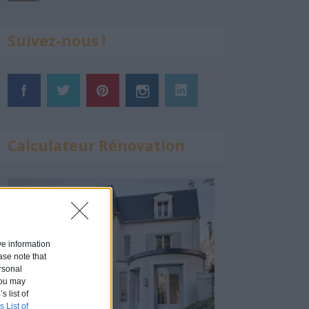
Suivez-nous !
Calculateur Rénovation
ive information
ase note that
rsonal
 You may
s list of
s List of