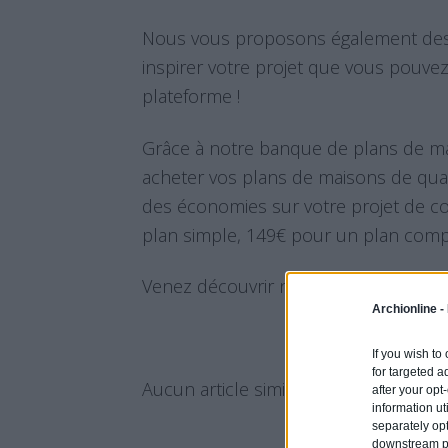
Nous vous proposons également des 
inspirer votre projet que vous pouve
plateforme !
Grâce à notre banque de plans de ma
acheter vos plans de maisons de quali
des économies sur votre projet de co
plan simple, 149€ pour un plan comp
Venez découvrir nos maisons sur :
ww
Archionline -
If you wish to
for targeted a
Aucun article similaire.
after your op
information ut
separately opt
downstream par