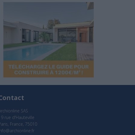
Contact
Archionline SAS
19 rue d'Hauteville
Paris, France, 75010
info@archionline.fr