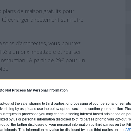
plans de maison gratuits pour
z télécharger directement sur notre
isons d’architectes, vous pourrez
té à un prix imbattable et réaliser
nstruction ! A partir de 29€ pour un
let.
ww.archionline.com
Do Not Process My Personal Information
 opt-out of the sale, sharing to third parties, or processing of your personal or sensit
dvertising by us, please use the below opt-out section to confirm your selection. Ple
t-out request is processed you may continue seeing interest-based ads based on pe
ilized by us or personal information disclosed to third parties prior to your opt-out.
-out of the further disclosure of your personal information by third parties on the IAB’
ticipants. This information may also be disclosed by us to third parties on the
IAB’