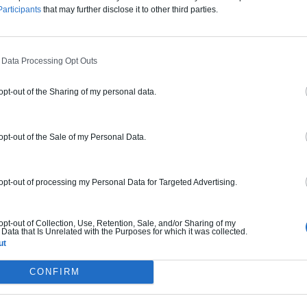
articipants
that may further disclose it to other third parties.
archionline.fr
m/+ArchionlineFr/
 Data Processing Opt Outs
 opt-out of the Sharing of my personal data.
 opt-out of the Sale of my Personal Data.
s
Une villa contemporaine au Mexique
 opt-out of processing my Personal Data for Targeted Advertising.
 opt-out of Collection, Use, Retention, Sale, and/or Sharing of my
Data that Is Unrelated with the Purposes for which it was collected.
ut
CONFIRM