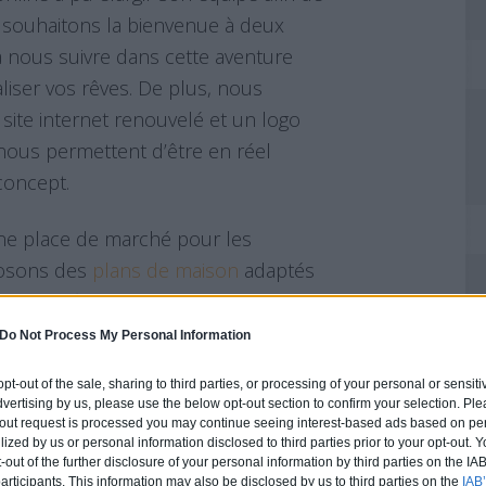
 souhaitons la bienvenue à deux
à nous suivre dans cette aventure
aliser vos rêves. De plus, nous
ite internet renouvelé et un logo
nous permettent d’être en réel
concept.
ne place de marché pour les
posons des
plans de maison
adaptés
 et aussi à tous les budgets!
Do Not Process My Personal Information
r votre confiance. N’hésitez pas à
 les articles et nous continuerons à
 opt-out of the sale, sharing to third parties, or processing of your personal or sensit
dvertising by us, please use the below opt-out section to confirm your selection. Ple
t-out request is processed you may continue seeing interest-based ads based on pe
ilized by us or personal information disclosed to third parties prior to your opt-out.
-out of the further disclosure of your personal information by third parties on the IAB’
ine_FR
ticipants. This information may also be disclosed by us to third parties on the
IAB’