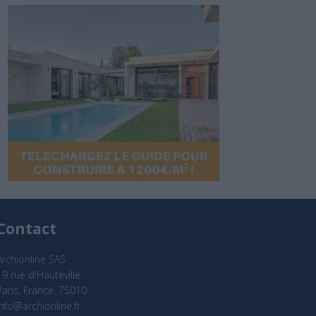
Contact
Archionline SAS
19 rue d'Hauteville
Paris, France, 75010
info@archionline.fr