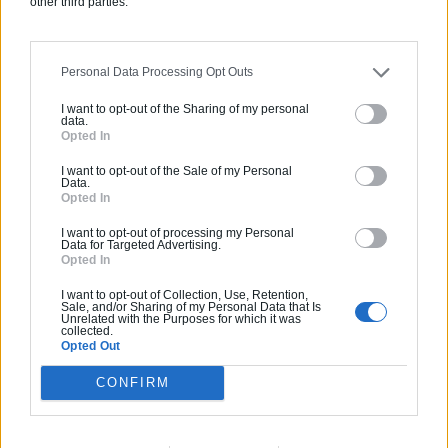
other third parties.
Comment choisir un claustra pour
son extérieur ?
Comment aménager l’entrée
Personal Data Processing Opt Outs
extérieure de sa maison ?
I want to opt-out of the Sharing of my personal
data.
Canicule et fortes chaleurs : quels
Opted In
conseils pour garder sa maison au
frais ?
I want to opt-out of the Sale of my Personal
Data.
Comment rénover l’entrée de son
Opted In
domicile ?
I want to opt-out of processing my Personal
Data for Targeted Advertising.
Opted In
Suivez-nous !
I want to opt-out of Collection, Use, Retention,
Sale, and/or Sharing of my Personal Data that Is
Unrelated with the Purposes for which it was
collected.
Opted Out
CONFIRM