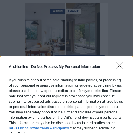
Archionline -
Do Not Process My Personal Information
If you wish to opt-out of the sale, sharing to third parties, or processing
of your personal or sensitive information for targeted advertising by us,
please use the below opt-out section to confirm your selection. Please
note that after your opt-out request is processed you may continue
Articles récents
seeing interest-based ads based on personal information utilized by us
or personal information disclosed to third parties prior to your opt-out.
You may separately opt-out of the further disclosure of your personal
Jardin devant la maison : Top 5
information by third parties on the IAB’s list of downstream participants.
This information may also be disclosed by us to third parties on the
des conseils d’aménagement
IAB’s List of Downstream Participants
that may further disclose it to