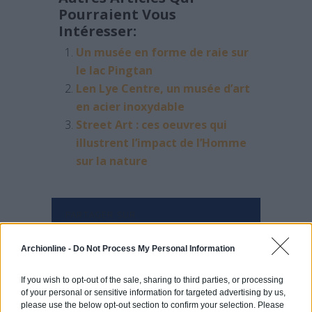
Pourraient Vous
Intéresser:
Un musée en forme de raie sur
le lac Pingtan
Len Lye Centre, un musée d’art
en acier inoxydable
Street Art : ces oeuvres qui
illustrent l’impact de l’Homme
sur la nature
PARTAGER SUR
Archionline -
Do Not Process My Personal Information
If you wish to opt-out of the sale, sharing to third parties, or processing
of your personal or sensitive information for targeted advertising by us,
please use the below opt-out section to confirm your selection. Please