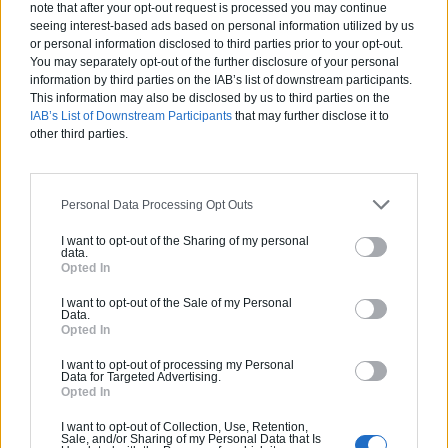
note that after your opt-out request is processed you may continue
Une villa luxueuse en Afrique du Sud
seeing interest-based ads based on personal information utilized by us
or personal information disclosed to third parties prior to your opt-out.
You may separately opt-out of the further disclosure of your personal
information by third parties on the IAB’s list of downstream participants.
This information may also be disclosed by us to third parties on the
Une maison au charme éclectique inspirée du design nordique
IAB’s List of Downstream Participants
that may further disclose it to
other third parties.
Estimez gratuitement
Personal Data Processing Opt Outs
votre projet
I want to opt-out of the Sharing of my personal
data.
Opted In
I want to opt-out of the Sale of my Personal
Data.
Opted In
I want to opt-out of processing my Personal
Data for Targeted Advertising.
Opted In
I want to opt-out of Collection, Use, Retention,
Sale, and/or Sharing of my Personal Data that Is