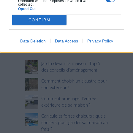
Unrelated with the Purposes for which it was
collected.
Opted Out
CONFIRM
Data Deletion
Data Access
Privacy Policy
Articles récents
Jardin devant la maison : Top 5
des conseils d’aménagement
Comment choisir un claustra pour
son extérieur ?
Comment aménager l’entrée
extérieure de sa maison ?
Canicule et fortes chaleurs : quels
conseils pour garder sa maison au
frais ?