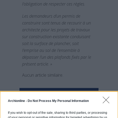
l’obligation de respecter ces règles.
Les demandeurs d’un permis de
construire sont tenus de recourir à un
architecte pour les projets de travaux
sur construction existante conduisant
soit la surface de plancher, soit
l’emprise au sol de l’ensemble à
dépasser l’un des plafonds fixés par le
présent article. »
Aucun article similaire.
PARTAGER SUR
Archionline -
Do Not Process My Personal Information
If you wish to opt-out of the sale, sharing to third parties, or processing
of your personal or sensitive information for targeted advertising by us,