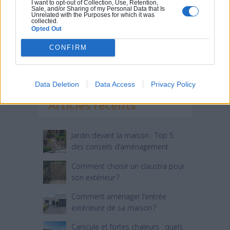
I want to opt-out of Collection, Use, Retention,
Sale, and/or Sharing of my Personal Data that Is
Unrelated with the Purposes for which it was
collected.
Opted Out
CONFIRM
Data Deletion
Data Access
Privacy Policy
Articles récents
Jardin devant la maison : Top 5
des conseils d’aménagement
Comment choisir un claustra pour
son extérieur ?
Comment aménager l’entrée
extérieure de sa maison ?
Canicule et fortes chaleurs : quels