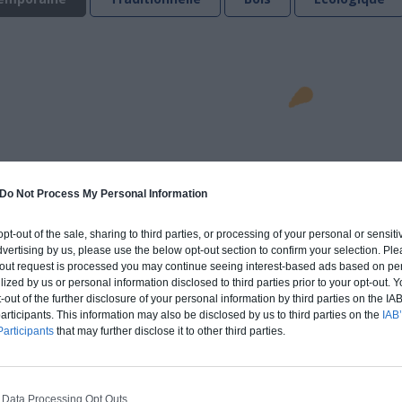
Do Not Process My Personal Information
 opt-out of the sale, sharing to third parties, or processing of your personal or sensit
dvertising by us, please use the below opt-out section to confirm your selection. Ple
t-out request is processed you may continue seeing interest-based ads based on pe
ilized by us or personal information disclosed to third parties prior to your opt-out.
-out of the further disclosure of your personal information by third parties on the IAB’
ticipants. This information may also be disclosed by us to third parties on the
IAB’
articipants
that may further disclose it to other third parties.
NOS ENGAGEMENTS
e de mieux construire, mieux rénover et mieux agrandir 
 Data Processing Opt Outs