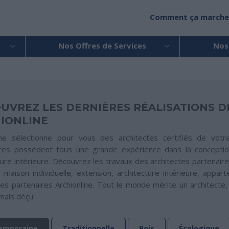
Comment ça marche
Nos Offres de Services
Nos
UVREZ LES DERNIÈRES RÉALISATIONS D
IONLINE
ine sélectionne pour vous des architectes certifiés de votre 
ires possédent tous une grande expérience dans la conception
ture intérieure. Découvrez les travaux des architectes partenaires
: maison individuelle, extension, architecture intérieure, appart
tes partenaires Archionline. Tout le monde mérite un architecte
mais déçu.
emporaine
Traditionnelle
Bois
Écologique