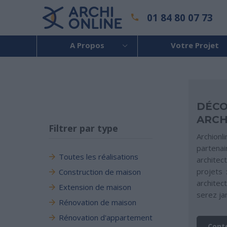
01 84 80 07 73
A Propos
Votre Projet
DÉCO
ARCH
Filtrer par type
Archionl
partena
Toutes les réalisations
architec
projets 
Construction de maison
architec
Extension de maison
serez ja
Rénovation de maison
Rénovation d'appartement
Cont