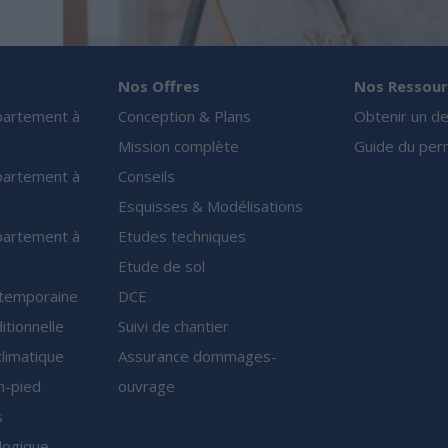
Nos Offres
Nos Ressour
partement à
Conception & Plans
Obtenir un de
Mission complète
Guide du perm
partement à
Conseils
Esquisses & Modélisations
partement à
Etudes techniques
Etude de sol
ntemporaine
DCE
itionnelle
Suivi de chantier
climatique
Assurance dommages-
n-pied
ouvrage
s
logique