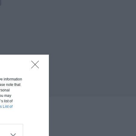
ive information
ase note that
rsonal
 You may
s list of
s List of
votre habitat.