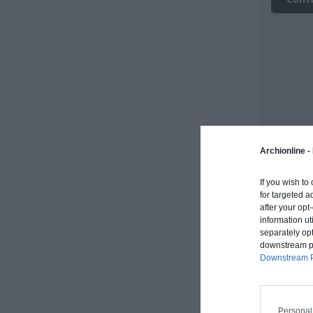
Archionline -
If you wish to
for targeted a
after your op
information ut
separately opt
downstream par
Downstream P
Vous permettr
Personal