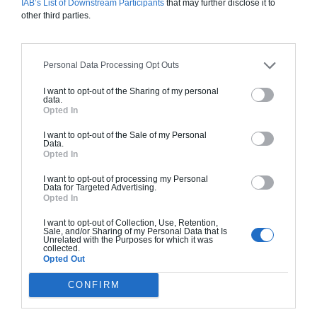
Construction ossature bois
IAB’s List of Downstream Participants
that may further disclose it to
other third parties.
Chiffrage estimatif pour : Fondations et normes
standards. Construction en ossature bois isolé.
Finitions haut de gamme. Le prix "clé en main"
Personal Data Processing Opt Outs
inclut le gros oeuvre et le second oeuvre (cuisine,
peinture, sols...), mais exclut piscine, jardin et
I want to opt-out of the Sharing of my personal
data.
clôture.
Opted In
À partir de
I want to opt-out of the Sale of my Personal
Data.
417 000€ TTC
Opted In
I want to opt-out of processing my Personal
Data for Targeted Advertising.
Je la veux !
Opted In
I want to opt-out of Collection, Use, Retention,
Sale, and/or Sharing of my Personal Data that Is
Unrelated with the Purposes for which it was
collected.
Opted Out
Construction BBC
CONFIRM
Chiffrage estimatif pour : Fondations et normes
standards. Construction en bloc coffrant isolant