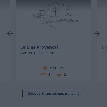
Le Mas Provencal
Ma
Maison traditionnelle
Ins
111.5
m²
3
2
Découvrir toutes nos maisons