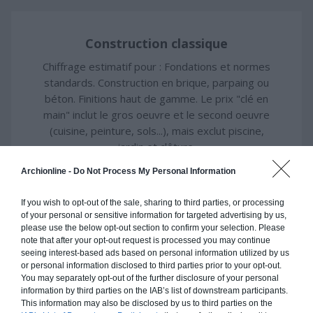
Construction classique
Chiffrage estimatif pour : Fondations et normes
standards. Construction en brique, parpaing ou
béton. Finitions haut de gamme. Le prix "clé en
main" inclut le gros oeuvre et le second oeuvre
(cuisine, peinture, sols...), mais exclut piscine,
jardin et clôture.
À partir de
Archionline -
Do Not Process My Personal Information
417 000€ TTC
If you wish to opt-out of the sale, sharing to third parties, or processing
of your personal or sensitive information for targeted advertising by us,
please use the below opt-out section to confirm your selection. Please
Je la veux !
note that after your opt-out request is processed you may continue
seeing interest-based ads based on personal information utilized by us
or personal information disclosed to third parties prior to your opt-out.
You may separately opt-out of the further disclosure of your personal
information by third parties on the IAB’s list of downstream participants.
This information may also be disclosed by us to third parties on the