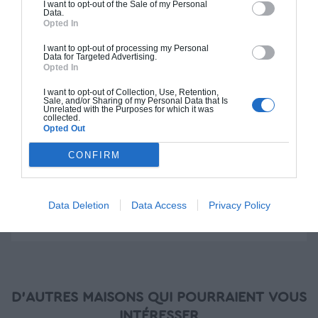
I want to opt-out of the Sale of my Personal
Construction BBC
Data.
Opted In
Chiffrage estimatif pour : Fondations et normes
I want to opt-out of processing my Personal
standards. Construction en bloc coffrant isolant
Data for Targeted Advertising.
Opted In
(RT 2020). Finitions haut de gamme. Le prix "clé
en main" inclut le gros oeuvre et le second
I want to opt-out of Collection, Use, Retention,
oeuvre (cuisine, peinture, sols...), mais exclut
Sale, and/or Sharing of my Personal Data that Is
Unrelated with the Purposes for which it was
piscine, jardin et clôture.
collected.
Opted Out
À partir de
CONFIRM
260 000€ TTC
Je la veux !
Data Deletion
Data Access
Privacy Policy
D'AUTRES MAISONS QUI POURRAIENT VOUS
INTÉRESSER