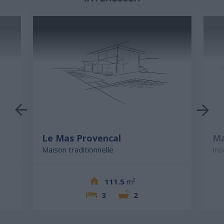
Le Mas Provencal
Ma
Maison traditionnelle
Ins
111.5
m²
3
2