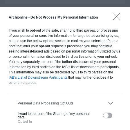
Archionline -
Do Not Process My Personal Information
Construction ossature bois
If you wish to opt-out of the sale, sharing to third parties, or processing
Chiffrage estimatif pour : Fondations et normes
of your personal or sensitive information for targeted advertising by us,
standards. Construction en ossature bois isolé.
please use the below opt-out section to confirm your selection. Please
Finitions haut de gamme. Le prix "clé en main"
note that after your opt-out request is processed you may continue
seeing interest-based ads based on personal information utilized by us
inclut le gros oeuvre et le second oeuvre (cuisine,
or personal information disclosed to third parties prior to your opt-out.
peinture, sols...), mais exclut piscine, jardin et
You may separately opt-out of the further disclosure of your personal
clôture.
information by third parties on the IAB’s list of downstream participants.
This information may also be disclosed by us to third parties on the
À partir de
IAB’s List of Downstream Participants
that may further disclose it to
225 000€ TTC
other third parties.
Je la veux !
Personal Data Processing Opt Outs
I want to opt-out of the Sharing of my personal
data.
Opted In