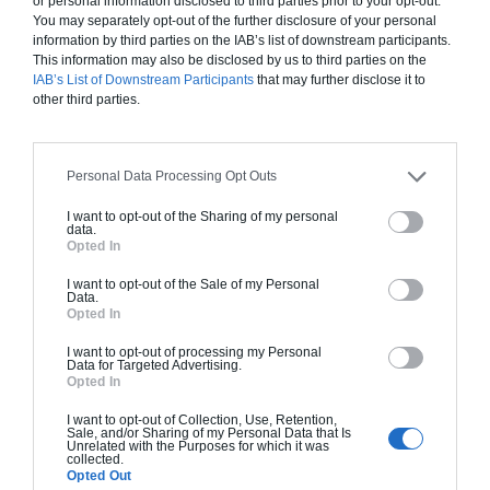
or personal information disclosed to third parties prior to your opt-out.
You may separately opt-out of the further disclosure of your personal
information by third parties on the IAB’s list of downstream participants.
This information may also be disclosed by us to third parties on the
IAB’s List of Downstream Participants
that may further disclose it to
Construction ossature bois
other third parties.
Chiffrage estimatif pour : Fondations et normes
standards. Construction en ossature bois isolé.
Finitions haut de gamme. Le prix "clé en main"
Personal Data Processing Opt Outs
inclut le gros oeuvre et le second oeuvre (cuisine,
I want to opt-out of the Sharing of my personal
peinture, sols...), mais exclut piscine, jardin et
data.
clôture.
Opted In
À partir de
I want to opt-out of the Sale of my Personal
Data.
199 000€ TTC
Opted In
I want to opt-out of processing my Personal
Data for Targeted Advertising.
Je la veux !
Opted In
I want to opt-out of Collection, Use, Retention,
Sale, and/or Sharing of my Personal Data that Is
Unrelated with the Purposes for which it was
collected.
Opted Out