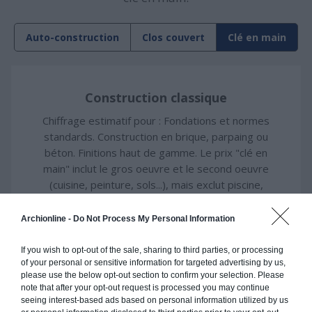
Auto-construction
Clos couvert
Clé en main
Construction classique
Chiffrage estimatif pour : Fondations et normes
standards. Construction en brique, parpaing ou
béton. Finitions haut de gamme. Le prix "clé en
main" inclut le gros oeuvre et le second oeuvre
(cuisine, peinture, sols...), mais exclut piscine,
jardin et clôture.
Archionline -
Do Not Process My Personal Information
À partir de
199 000€ TTC
If you wish to opt-out of the sale, sharing to third parties, or processing
of your personal or sensitive information for targeted advertising by us,
please use the below opt-out section to confirm your selection. Please
Je la veux !
note that after your opt-out request is processed you may continue
seeing interest-based ads based on personal information utilized by us