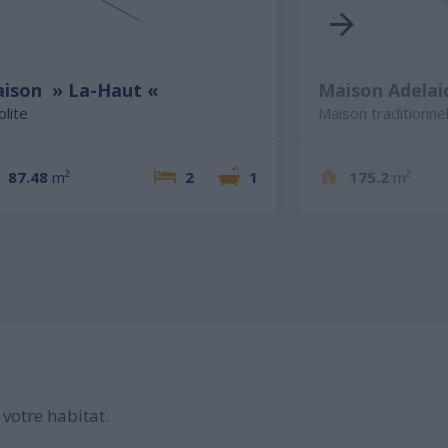
ison » La-Haut «
Maison Adelai
olite
Maison traditionnel
87.48
m²
2
1
175.2
m²
votre habitat.