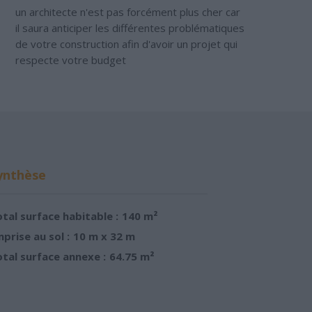
un architecte n'est pas forcément plus cher car
il saura anticiper les différentes problématiques
de votre construction afin d'avoir un projet qui
respecte votre budget
ynthèse
tal surface habitable :
140 m²
prise au sol :
10 m x 32 m
tal surface annexe :
64.75 m²