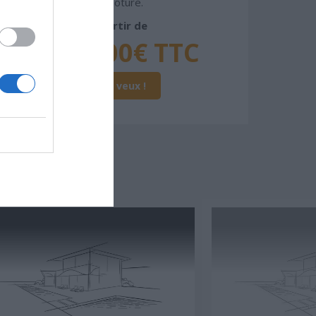
et clôture.
À partir de
320 000€ TTC
Je la veux !
SSER