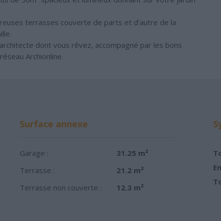
euses terrasses couverte de parts et d’autre de la
lle.
d’architecte dont vous rêvez, accompagné par les bons
réseau Archionline.
Surface annexe
S
Garage :
31.25 m²
To
Em
Terrasse :
21.2 m²
To
Terrasse non couverte :
12.3 m²