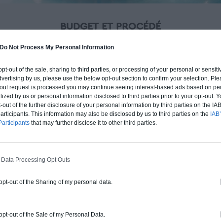
BUDGET ET PROCÉDÉ
fre un chiffrage estimatif pour la construction de cette m
Do Not Process My Personal Information
 du type de livraison souhaité : auto-construction, clos co
d'air) ou clé en main.
 opt-out of the sale, sharing to third parties, or processing of your personal or sensit
dvertising by us, please use the below opt-out section to confirm your selection. Ple
t-out request is processed you may continue seeing interest-based ads based on pe
Auto-construction
Clos couvert
Clé en main
ilized by us or personal information disclosed to third parties prior to your opt-out.
-out of the further disclosure of your personal information by third parties on the IAB’
ticipants. This information may also be disclosed by us to third parties on the
IAB’
articipants
that may further disclose it to other third parties.
Construction ossature bois
Chiffrage estimatif pour : Fondations et
 Data Processing Opt Outs
normes standards. Construction en
ossature bois isolé. Finitions haut de
 opt-out of the Sharing of my personal data.
gamme. Le prix "clé en main" inclut le gros
oeuvre et le second oeuvre (cuisine,
peinture, sols...), mais exclut piscine, jardin
 opt-out of the Sale of my Personal Data.