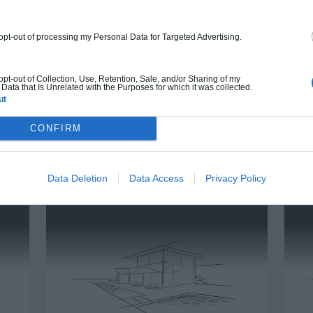
et clôture.
À partir de
 opt-out of processing my Personal Data for Targeted Advertising.
278 000€ TTC
 opt-out of Collection, Use, Retention, Sale, and/or Sharing of my
Je la veux !
Data that Is Unrelated with the Purposes for which it was collected.
ut
CONFIRM
Data Deletion
Data Access
Privacy Policy
UTRES MAISONS QUI POURRAIENT VOUS INTÉRE