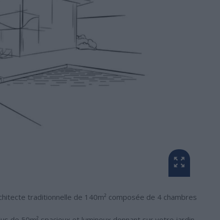
architecte traditionnelle de 140m² composée de 4 chambres
us de 50m² spacieux et lumineux donnant sur votre jardin