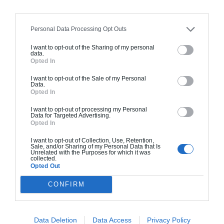
clôture.
À partir de
Personal Data Processing Opt Outs
177 000€ TTC
I want to opt-out of the Sharing of my personal
data.
Opted In
Je la veux !
I want to opt-out of the Sale of my Personal
Data.
Opted In
I want to opt-out of processing my Personal
Data for Targeted Advertising.
Opted In
Construction BBC
I want to opt-out of Collection, Use, Retention,
Chiffrage estimatif pour : Fondations et normes
Sale, and/or Sharing of my Personal Data that Is
Unrelated with the Purposes for which it was
standards. Construction en bloc coffrant isolant
collected.
Opted Out
(RT 2020). Finitions haut de gamme. Le prix "clé
en main" inclut le gros oeuvre et le second
CONFIRM
oeuvre (cuisine, peinture, sols...), mais exclut
piscine, jardin et clôture.
À partir de
Data Deletion
Data Access
Privacy Policy