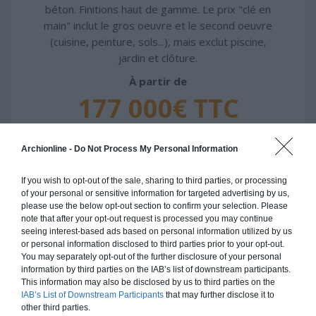
béton. Finitions haut de gamme. Le prix "clé en
main" inclut le gros oeuvre et le second oeuvre
(cuisine, peinture, sols...), mais exclut piscine,
jardin et clôture.
À partir de
177 000€ TTC
Je la veux !
Archionline -
Do Not Process My Personal Information
If you wish to opt-out of the sale, sharing to third parties, or processing
of your personal or sensitive information for targeted advertising by us,
please use the below opt-out section to confirm your selection. Please
note that after your opt-out request is processed you may continue
Construction ossature bois
seeing interest-based ads based on personal information utilized by us
or personal information disclosed to third parties prior to your opt-out.
Chiffrage estimatif pour : Fondations et normes
You may separately opt-out of the further disclosure of your personal
standards. Construction en ossature bois isolé.
information by third parties on the IAB’s list of downstream participants.
Finitions haut de gamme. Le prix "clé en main"
This information may also be disclosed by us to third parties on the
IAB’s List of Downstream Participants
that may further disclose it to
inclut le gros oeuvre et le second oeuvre (cuisine,
other third parties.
peinture, sols...), mais exclut piscine, jardin et