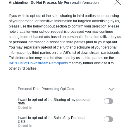
Chiffrage estimatif pour : Fondations et normes
Archionline -
Do Not Process My Personal Information
standards. Construction en ossature bois isolé.
Finitions haut de gamme. Le prix "clé en main"
If you wish to opt-out of the sale, sharing to third parties, or processing
of your personal or sensitive information for targeted advertising by us,
inclut le gros oeuvre et le second oeuvre (cuisine,
please use the below opt-out section to confirm your selection. Please
peinture, sols...), mais exclut piscine, jardin et
note that after your opt-out request is processed you may continue
clôture.
seeing interest-based ads based on personal information utilized by us
or personal information disclosed to third parties prior to your opt-out.
À partir de
You may separately opt-out of the further disclosure of your personal
234 000€ TTC
information by third parties on the IAB’s list of downstream participants.
This information may also be disclosed by us to third parties on the
IAB’s List of Downstream Participants
that may further disclose it to
other third parties.
Je la veux !
Personal Data Processing Opt Outs
I want to opt-out of the Sharing of my personal
data.
Construction BBC
Opted In
Chiffrage estimatif pour : Fondations et normes
I want to opt-out of the Sale of my Personal
Data.
standards. Construction en bloc coffrant isolant
Opted In
(RT 2020). Finitions haut de gamme. Le prix "clé