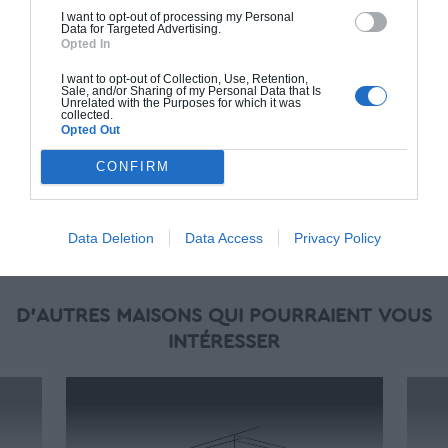
en main" inclut le gros oeuvre et le second
I want to opt-out of processing my Personal
Data for Targeted Advertising.
oeuvre (cuisine, peinture, sols...), mais exclut
Opted In
piscine, jardin et clôture.
I want to opt-out of Collection, Use, Retention,
Sale, and/or Sharing of my Personal Data that Is
À partir de
Unrelated with the Purposes for which it was
collected.
271 000€ TTC
Opted Out
CONFIRM
Je la veux !
Data Deletion
Data Access
Privacy Policy
D'AUTRES MAISONS QUI POURRAIENT VOUS
INTÉRESSER