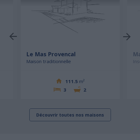
Le Mas Provencal
Ma
Maison traditionnelle
Ins
111.5
m²
3
2
Découvrir toutes nos maisons