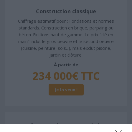
Construction classique
Chiffrage estimatif pour : Fondations et normes
standards. Construction en brique, parpaing ou
béton. Finitions haut de gamme. Le prix "clé en
main" inclut le gros oeuvre et le second oeuvre
(cuisine, peinture, sols...), mais exclut piscine,
jardin et clôture.
À partir de
234 000€ TTC
Je la veux !
Construction ossature bois