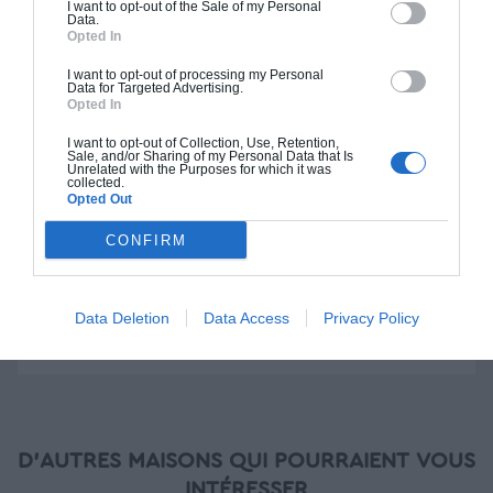
I want to opt-out of the Sale of my Personal
Construction BBC
Data.
Opted In
Chiffrage estimatif pour : Fondations et normes
I want to opt-out of processing my Personal
standards. Construction en bloc coffrant isolant
Data for Targeted Advertising.
Opted In
(RT 2020). Finitions haut de gamme. Le prix "clé
en main" inclut le gros oeuvre et le second
I want to opt-out of Collection, Use, Retention,
oeuvre (cuisine, peinture, sols...), mais exclut
Sale, and/or Sharing of my Personal Data that Is
Unrelated with the Purposes for which it was
piscine, jardin et clôture.
collected.
Opted Out
À partir de
CONFIRM
572 000€ TTC
Je la veux !
Data Deletion
Data Access
Privacy Policy
D'AUTRES MAISONS QUI POURRAIENT VOUS
INTÉRESSER