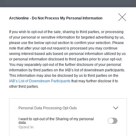
Archionline -
Do Not Process My Personal Information
Construction ossature bois
If you wish to opt-out of the sale, sharing to third parties, or processing
Chiffrage estimatif pour : Fondations et normes
of your personal or sensitive information for targeted advertising by us,
standards. Construction en ossature bois isolé.
please use the below opt-out section to confirm your selection. Please
Finitions haut de gamme. Le prix "clé en main"
note that after your opt-out request is processed you may continue
seeing interest-based ads based on personal information utilized by us
inclut le gros oeuvre et le second oeuvre (cuisine,
or personal information disclosed to third parties prior to your opt-out.
peinture, sols...), mais exclut piscine, jardin et
You may separately opt-out of the further disclosure of your personal
clôture.
information by third parties on the IAB’s list of downstream participants.
This information may also be disclosed by us to third parties on the
À partir de
IAB’s List of Downstream Participants
that may further disclose it to
495 000€ TTC
other third parties.
Je la veux !
Personal Data Processing Opt Outs
I want to opt-out of the Sharing of my personal
data.
Opted In