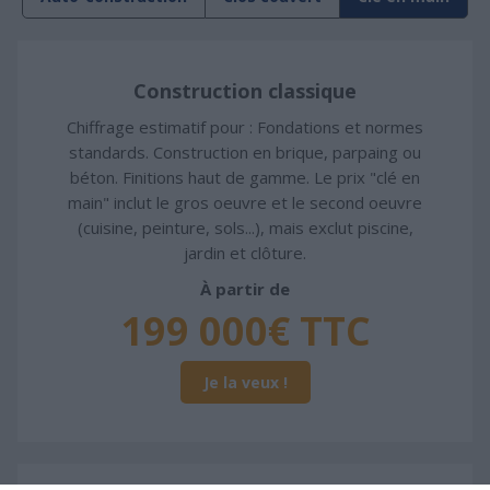
Construction classique
Chiffrage estimatif pour : Fondations et normes
standards. Construction en brique, parpaing ou
béton. Finitions haut de gamme. Le prix "clé en
main" inclut le gros oeuvre et le second oeuvre
(cuisine, peinture, sols...), mais exclut piscine,
jardin et clôture.
À partir de
199 000€ TTC
Je la veux !