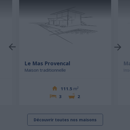
Le Mas Provencal
Ma
Maison traditionnelle
Ins
111.5
m²
3
2
Découvrir toutes nos maisons