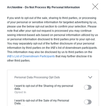
Construction ossature bois
Archionline -
Do Not Process My Personal Information
Chiffrage estimatif pour : Fondations et normes
standards. Construction en ossature bois isolé.
If you wish to opt-out of the sale, sharing to third parties, or processing
of your personal or sensitive information for targeted advertising by us,
Finitions haut de gamme. Le prix "clé en main"
please use the below opt-out section to confirm your selection. Please
inclut le gros oeuvre et le second oeuvre (cuisine,
note that after your opt-out request is processed you may continue
peinture, sols...), mais exclut piscine, jardin et
seeing interest-based ads based on personal information utilized by us
or personal information disclosed to third parties prior to your opt-out.
clôture.
You may separately opt-out of the further disclosure of your personal
À partir de
information by third parties on the IAB’s list of downstream participants.
This information may also be disclosed by us to third parties on the
199 000€ TTC
IAB’s List of Downstream Participants
that may further disclose it to
other third parties.
Je la veux !
Personal Data Processing Opt Outs
I want to opt-out of the Sharing of my personal
data.
Opted In
Construction BBC
I want to opt-out of the Sale of my Personal
Data.
Chiffrage estimatif pour : Fondations et normes