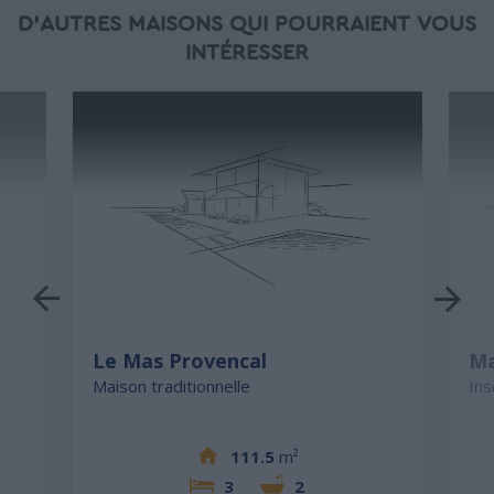
D'AUTRES MAISONS QUI POURRAIENT VOUS
INTÉRESSER
Le Mas Provencal
Ma
Maison traditionnelle
Ins
111.5
m²
3
2