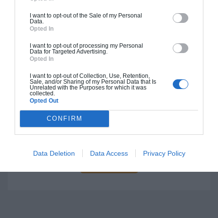
I want to opt-out of the Sale of my Personal
Data.
Opted In
Construction BBC
I want to opt-out of processing my Personal
Chiffrage estimatif pour : Fondations et normes
Data for Targeted Advertising.
Opted In
standards. Construction en bloc coffrant isolant
(RT 2020). Finitions haut de gamme. Le prix "clé
I want to opt-out of Collection, Use, Retention,
Sale, and/or Sharing of my Personal Data that Is
en main" inclut le gros oeuvre et le second
Unrelated with the Purposes for which it was
collected.
oeuvre (cuisine, peinture, sols...), mais exclut
Opted Out
piscine, jardin et clôture.
CONFIRM
À partir de
268 000€ TTC
Data Deletion
Data Access
Privacy Policy
Je la veux !