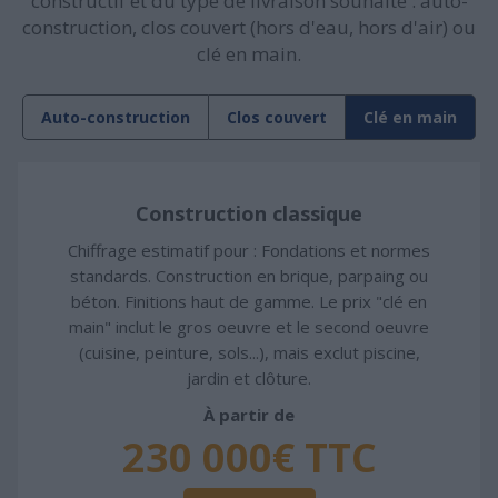
constructif et du type de livraison souhaité : auto-
construction, clos couvert (hors d'eau, hors d'air) ou
clé en main.
Auto-construction
Clos couvert
Clé en main
Construction classique
Chiffrage estimatif pour : Fondations et normes
standards. Construction en brique, parpaing ou
béton. Finitions haut de gamme. Le prix "clé en
main" inclut le gros oeuvre et le second oeuvre
(cuisine, peinture, sols...), mais exclut piscine,
jardin et clôture.
À partir de
230 000€ TTC