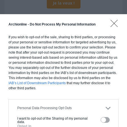
Je la veux !
Archionline -
Do Not Process My Personal Information
Construction ossature bois
If you wish to opt-out of the sale, sharing to third parties, or processing
of your personal or sensitive information for targeted advertising by us,
Chiffrage estimatif pour : Fondations et normes
please use the below opt-out section to confirm your selection. Please
standards. Construction en ossature bois isolé.
note that after your opt-out request is processed you may continue
seeing interest-based ads based on personal information utilized by us
Finitions haut de gamme. Le prix "clé en main"
or personal information disclosed to third parties prior to your opt-out.
inclut le gros oeuvre et le second oeuvre (cuisine,
You may separately opt-out of the further disclosure of your personal
peinture, sols...), mais exclut piscine, jardin et
information by third parties on the IAB’s list of downstream participants.
This information may also be disclosed by us to third parties on the
clôture.
IAB’s List of Downstream Participants
that may further disclose it to
À partir de
other third parties.
230 000€ TTC
Personal Data Processing Opt Outs
Je la veux !
I want to opt-out of the Sharing of my personal
data.
Opted In