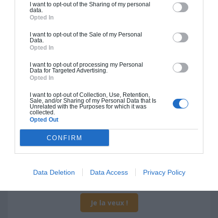
I want to opt-out of the Sharing of my personal
data.
Je la veux !
Opted In
I want to opt-out of the Sale of my Personal
Data.
Opted In
I want to opt-out of processing my Personal
Data for Targeted Advertising.
Construction ossature bois
Opted In
Chiffrage estimatif pour : Fondations et normes
I want to opt-out of Collection, Use, Retention,
standards. Construction en ossature bois isolé.
Sale, and/or Sharing of my Personal Data that Is
Unrelated with the Purposes for which it was
Finitions haut de gamme. Le prix "clé en main"
collected.
Opted Out
inclut le gros oeuvre et le second oeuvre (cuisine,
peinture, sols...), mais exclut piscine, jardin et
CONFIRM
clôture.
À partir de
315 000€ TTC
Data Deletion
Data Access
Privacy Policy
Je la veux !