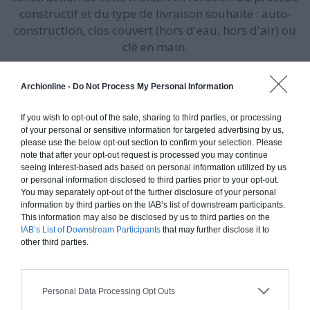
constructif et du type de livraison souhaité : auto-
construction, clos couvert (hors d'eau, hors d'air) ou
clé en main.
Auto-construction
Clos couvert
Clé en main
Archionline -
Do Not Process My Personal Information
If you wish to opt-out of the sale, sharing to third parties, or processing
of your personal or sensitive information for targeted advertising by us,
please use the below opt-out section to confirm your selection. Please
Construction classique
note that after your opt-out request is processed you may continue
Chiffrage estimatif pour : Fondations et normes
seeing interest-based ads based on personal information utilized by us
or personal information disclosed to third parties prior to your opt-out.
standards. Construction en brique, parpaing ou
You may separately opt-out of the further disclosure of your personal
béton. Finitions haut de gamme. Le prix "clé en
information by third parties on the IAB’s list of downstream participants.
main" inclut le gros oeuvre et le second oeuvre
This information may also be disclosed by us to third parties on the
IAB’s List of Downstream Participants
that may further disclose it to
(cuisine, peinture, sols...), mais exclut piscine,
other third parties.
jardin et clôture.
À partir de
315 000€ TTC
Personal Data Processing Opt Outs