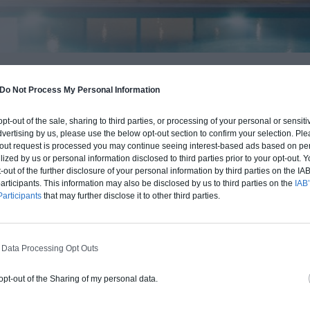
BUDGET ET PROCÉDÉ
Do Not Process My Personal Information
fre un chiffrage estimatif pour la construction de cette m
 opt-out of the sale, sharing to third parties, or processing of your personal or sensit
 du type de livraison souhaité : auto-construction, clos co
dvertising by us, please use the below opt-out section to confirm your selection. Ple
d'air) ou clé en main.
t-out request is processed you may continue seeing interest-based ads based on pe
ilized by us or personal information disclosed to third parties prior to your opt-out.
-out of the further disclosure of your personal information by third parties on the IAB’
Auto-construction
Clos couvert
Clé en main
ticipants. This information may also be disclosed by us to third parties on the
IAB’
articipants
that may further disclose it to other third parties.
Construction ossature bois
 Data Processing Opt Outs
Chiffrage estimatif pour : Fondations et
normes standards. Construction en
 opt-out of the Sharing of my personal data.
ossature bois isolé. Finitions haut de