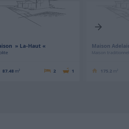
ison » La-Haut «
Maison Adelai
olite
Maison traditionnel
87.48
m²
2
1
175.2
m²