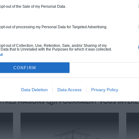
gamme. Le prix "clé en main" inclut le gros
 opt-out of the Sale of my Personal Data.
oeuvre et le second oeuvre (cuisine,
peinture, sols...), mais exclut piscine, jardin
et clôture.
 opt-out of processing my Personal Data for Targeted Advertising.
À partir de
287 000€ TTC
 opt-out of Collection, Use, Retention, Sale, and/or Sharing of my
Data that Is Unrelated with the Purposes for which it was collected.
ut
Je la veux !
CONFIRM
Data Deletion
Data Access
Privacy Policy
UTRES MAISONS QUI POURRAIENT VOUS INTÉRE