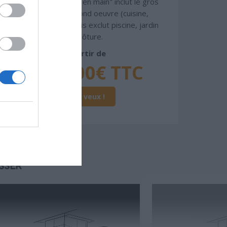
gamme. Le prix "clé en main" inclut le gros
oeuvre et le second oeuvre (cuisine,
peinture, sols...), mais exclut piscine, jardin
et clôture.
À partir de
328 000€ TTC
Je la veux !
SSER