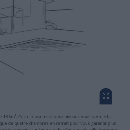
 de 138m². Cette maison sur deux niveaux vous permettra
que de quatre chambres en retrait pour vous garantir plus
entrée donnant sur l’espace de séjour et de salle à manger