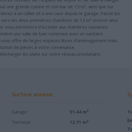
sur une grande cuisine et son bar de 15 m², ainsi que sur
derez à un cellier et à une cave depuis le garage. Passé les
vers les deux premières chambres de 12 m² environ ainsi
alier vous permettra d’accéder aux chambres suivantes
ssèdent une salle de bain commune avec un sanitaire
n vous offre de larges espaces libres d’aménagement mais
imitation de pièces à votre convenance.
lécharger les plans sur notre réseau prestataire.
Surface annexe
S
Garage :
51.44 m²
To
Em
Terrasse :
13.71 m²
To