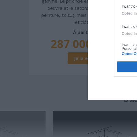
gamme. Le prix "clé en main" inclut le gros
I want to
oeuvre et le second oeuvre (cuisine,
Opted In
peinture, sols...), mais exclut piscine, jardin
et clôture.
I want to
À partir de
Opted In
287 000€ TTC
I want to
Personal 
Opted O
Je la veux !
D'A