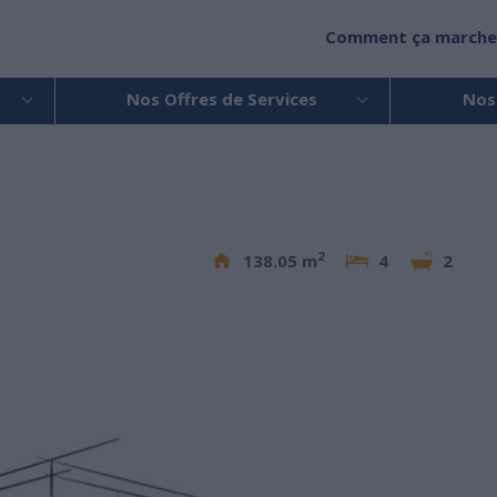
Comment ça marche
Nos Offres de Services
Nos
2
138.05 m
4
2