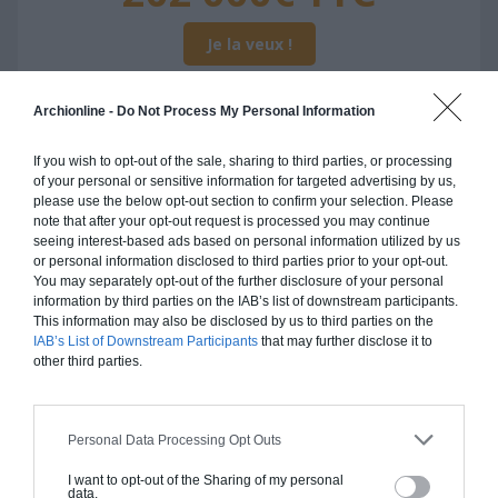
Je la veux !
Archionline -
Do Not Process My Personal Information
If you wish to opt-out of the sale, sharing to third parties, or processing
Construction ossature bois
of your personal or sensitive information for targeted advertising by us,
please use the below opt-out section to confirm your selection. Please
Chiffrage estimatif pour : Fondations et normes
note that after your opt-out request is processed you may continue
standards. Construction en ossature bois isolé.
seeing interest-based ads based on personal information utilized by us
or personal information disclosed to third parties prior to your opt-out.
Finitions haut de gamme. Le prix "clé en main"
You may separately opt-out of the further disclosure of your personal
inclut le gros oeuvre et le second oeuvre (cuisine,
information by third parties on the IAB’s list of downstream participants.
peinture, sols...), mais exclut piscine, jardin et
This information may also be disclosed by us to third parties on the
clôture.
IAB’s List of Downstream Participants
that may further disclose it to
other third parties.
À partir de
202 000€ TTC
Personal Data Processing Opt Outs
Je la veux !
I want to opt-out of the Sharing of my personal
data.