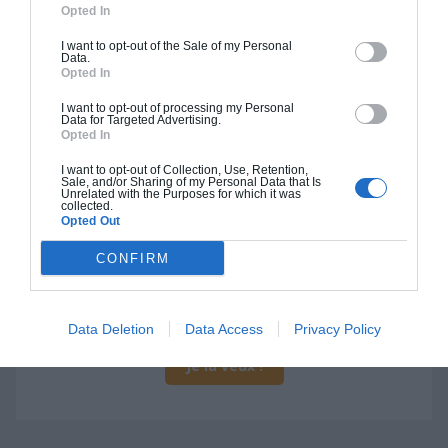
Opted In
I want to opt-out of the Sale of my Personal
Data.
Opted In
Construction BBC
I want to opt-out of processing my Personal
Data for Targeted Advertising.
Chiffrage estimatif pour : Fondations et normes
Opted In
standards. Construction en bloc coffrant isolant
I want to opt-out of Collection, Use, Retention,
(RT 2020). Finitions haut de gamme. Le prix "clé
Sale, and/or Sharing of my Personal Data that Is
Unrelated with the Purposes for which it was
en main" inclut le gros oeuvre et le second
collected.
Opted Out
oeuvre (cuisine, peinture, sols...), mais exclut
piscine, jardin et clôture.
CONFIRM
À partir de
235 000€ TTC
Data Deletion
Data Access
Privacy Policy
Je la veux !