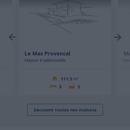
Le Mas Provencal
Ma
Maison traditionnelle
Ins
111.5
m²
3
2
Découvrir toutes nos maisons