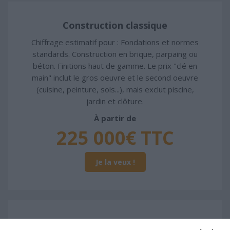
Construction classique
Chiffrage estimatif pour : Fondations et normes
standards. Construction en brique, parpaing ou
béton. Finitions haut de gamme. Le prix "clé en
main" inclut le gros oeuvre et le second oeuvre
(cuisine, peinture, sols...), mais exclut piscine,
jardin et clôture.
À partir de
225 000€ TTC
Je la veux !
Construction ossature bois