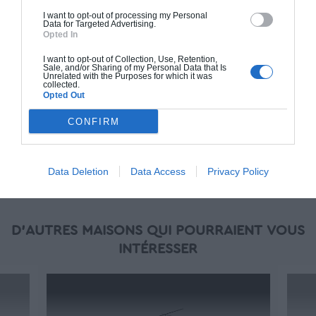
(RT 2020). Finitions haut de gamme. Le prix "clé
I want to opt-out of processing my Personal
en main" inclut le gros oeuvre et le second
Data for Targeted Advertising.
Opted In
oeuvre (cuisine, peinture, sols...), mais exclut
piscine, jardin et clôture.
I want to opt-out of Collection, Use, Retention,
Sale, and/or Sharing of my Personal Data that Is
À partir de
Unrelated with the Purposes for which it was
collected.
260 000€ TTC
Opted Out
CONFIRM
Je la veux !
Data Deletion
Data Access
Privacy Policy
D'AUTRES MAISONS QUI POURRAIENT VOUS
INTÉRESSER