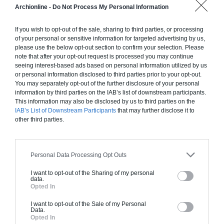
Archionline -
Do Not Process My Personal Information
Chiffrage estimatif pour : Fondations et normes
standards. Construction en ossature bois isolé.
If you wish to opt-out of the sale, sharing to third parties, or processing
Finitions haut de gamme. Le prix "clé en main"
of your personal or sensitive information for targeted advertising by us,
inclut le gros oeuvre et le second oeuvre (cuisine,
please use the below opt-out section to confirm your selection. Please
peinture, sols...), mais exclut piscine, jardin et
note that after your opt-out request is processed you may continue
seeing interest-based ads based on personal information utilized by us
clôture.
or personal information disclosed to third parties prior to your opt-out.
À partir de
You may separately opt-out of the further disclosure of your personal
information by third parties on the IAB’s list of downstream participants.
225 000€ TTC
This information may also be disclosed by us to third parties on the
IAB’s List of Downstream Participants
that may further disclose it to
other third parties.
Je la veux !
Personal Data Processing Opt Outs
I want to opt-out of the Sharing of my personal
data.
Construction BBC
Opted In
Chiffrage estimatif pour : Fondations et normes
I want to opt-out of the Sale of my Personal
Data.
standards. Construction en bloc coffrant isolant
Opted In