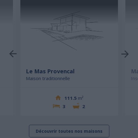
Le Mas Provencal
Ma
Maison traditionnelle
Ins
111.5
m²
3
2
Découvrir toutes nos maisons