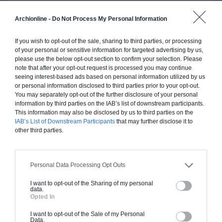
Construction ossature bois
Archionline -
Do Not Process My Personal Information
Chiffrage estimatif pour : Fondations et normes
If you wish to opt-out of the sale, sharing to third parties, or processing
standards. Construction en ossature bois isolé.
of your personal or sensitive information for targeted advertising by us,
Finitions haut de gamme. Le prix "clé en main"
please use the below opt-out section to confirm your selection. Please
inclut le gros oeuvre et le second oeuvre (cuisine,
note that after your opt-out request is processed you may continue
seeing interest-based ads based on personal information utilized by us
peinture, sols...), mais exclut piscine, jardin et
or personal information disclosed to third parties prior to your opt-out.
clôture.
You may separately opt-out of the further disclosure of your personal
information by third parties on the IAB’s list of downstream participants.
À partir de
This information may also be disclosed by us to third parties on the
226 000€ TTC
IAB’s List of Downstream Participants
that may further disclose it to
other third parties.
Je la veux !
Personal Data Processing Opt Outs
I want to opt-out of the Sharing of my personal
data.
Opted In
Construction BBC
I want to opt-out of the Sale of my Personal
Data.