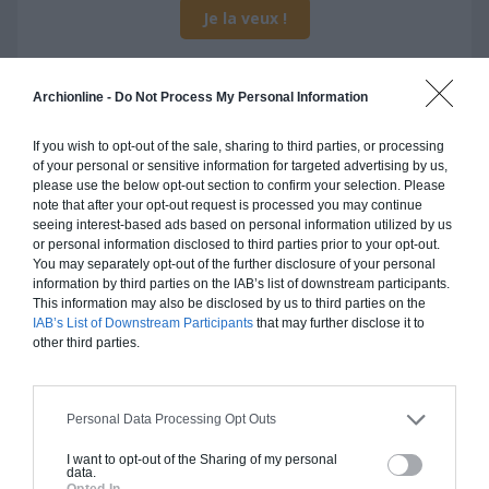
Je la veux !
Archionline -
Do Not Process My Personal Information
Construction ossature bois
If you wish to opt-out of the sale, sharing to third parties, or processing
of your personal or sensitive information for targeted advertising by us,
Chiffrage estimatif pour : Fondations et normes
please use the below opt-out section to confirm your selection. Please
note that after your opt-out request is processed you may continue
standards. Construction en ossature bois isolé.
seeing interest-based ads based on personal information utilized by us
Finitions haut de gamme. Le prix "clé en main"
or personal information disclosed to third parties prior to your opt-out.
inclut le gros oeuvre et le second oeuvre (cuisine,
You may separately opt-out of the further disclosure of your personal
peinture, sols...), mais exclut piscine, jardin et
information by third parties on the IAB’s list of downstream participants.
This information may also be disclosed by us to third parties on the
clôture.
IAB’s List of Downstream Participants
that may further disclose it to
other third parties.
À partir de
73 000€ TTC
Personal Data Processing Opt Outs
Je la veux !
I want to opt-out of the Sharing of my personal
data.
Opted In