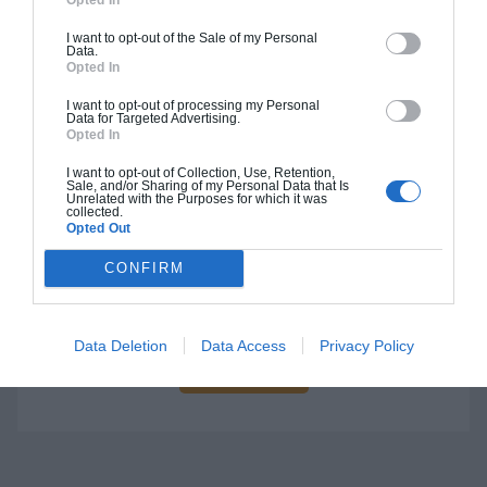
I want to opt-out of the Sale of my Personal
Data.
Opted In
Construction BBC
I want to opt-out of processing my Personal
Chiffrage estimatif pour : Fondations et normes
Data for Targeted Advertising.
Opted In
standards. Construction en bloc coffrant isolant
(RT 2020). Finitions haut de gamme. Le prix "clé
I want to opt-out of Collection, Use, Retention,
Sale, and/or Sharing of my Personal Data that Is
en main" inclut le gros oeuvre et le second
Unrelated with the Purposes for which it was
collected.
oeuvre (cuisine, peinture, sols...), mais exclut
Opted Out
piscine, jardin et clôture.
CONFIRM
À partir de
85 000€ TTC
Data Deletion
Data Access
Privacy Policy
Je la veux !