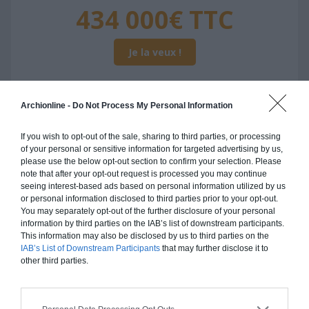
434 000€ TTC
Je la veux !
Archionline -
Do Not Process My Personal Information
Construction ossature bois
If you wish to opt-out of the sale, sharing to third parties, or processing
of your personal or sensitive information for targeted advertising by us,
Chiffrage estimatif pour : Fondations et normes
please use the below opt-out section to confirm your selection. Please
standards. Construction en ossature bois isolé.
note that after your opt-out request is processed you may continue
seeing interest-based ads based on personal information utilized by us
Finitions haut de gamme. Le prix "clé en main"
or personal information disclosed to third parties prior to your opt-out.
inclut le gros oeuvre et le second oeuvre (cuisine,
You may separately opt-out of the further disclosure of your personal
peinture, sols...), mais exclut piscine, jardin et
information by third parties on the IAB’s list of downstream participants.
clôture.
This information may also be disclosed by us to third parties on the
IAB’s List of Downstream Participants
that may further disclose it to
À partir de
other third parties.
434 000€ TTC