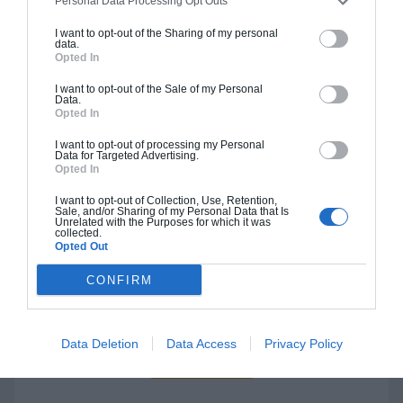
Personal Data Processing Opt Outs
Je la veux !
I want to opt-out of the Sharing of my personal
data.
Opted In
I want to opt-out of the Sale of my Personal
Data.
Opted In
Construction BBC
I want to opt-out of processing my Personal
Chiffrage estimatif pour : Fondations et normes
Data for Targeted Advertising.
Opted In
standards. Construction en bloc coffrant isolant
(RT 2020). Finitions haut de gamme. Le prix "clé
I want to opt-out of Collection, Use, Retention,
en main" inclut le gros oeuvre et le second
Sale, and/or Sharing of my Personal Data that Is
Unrelated with the Purposes for which it was
oeuvre (cuisine, peinture, sols...), mais exclut
collected.
Opted Out
piscine, jardin et clôture.
CONFIRM
À partir de
500 000€ TTC
Data Deletion
Data Access
Privacy Policy
Je la veux !