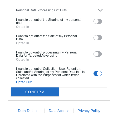
À partir de
333 000€ TTC
Personal Data Processing Opt Outs
I want to opt-out of the Sharing of my personal
data.
Je la veux !
Opted In
I want to opt-out of the Sale of my Personal
Data.
Opted In
I want to opt-out of processing my Personal
Construction BBC
Data for Targeted Advertising.
Opted In
Chiffrage estimatif pour : Fondations et normes
I want to opt-out of Collection, Use, Retention,
standards. Construction en bloc coffrant isolant
Sale, and/or Sharing of my Personal Data that Is
Unrelated with the Purposes for which it was
(RT 2020). Finitions haut de gamme. Le prix "clé
collected.
en main" inclut le gros oeuvre et le second
Opted Out
oeuvre (cuisine, peinture, sols...), mais exclut
CONFIRM
piscine, jardin et clôture.
À partir de
386 000€ TTC
Data Deletion
Data Access
Privacy Policy