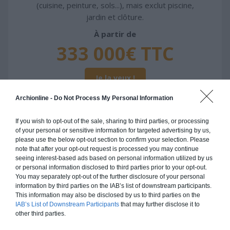
(cuisine, peinture, sols...), mais exclut piscine,
jardin et clôture.
À partir de
333 000€ TTC
Je la veux !
Archionline -
Do Not Process My Personal Information
If you wish to opt-out of the sale, sharing to third parties, or processing
of your personal or sensitive information for targeted advertising by us,
Construction ossature bois
please use the below opt-out section to confirm your selection. Please
note that after your opt-out request is processed you may continue
Chiffrage estimatif pour : Fondations et normes
seeing interest-based ads based on personal information utilized by us
standards. Construction en ossature bois isolé.
or personal information disclosed to third parties prior to your opt-out.
You may separately opt-out of the further disclosure of your personal
Finitions haut de gamme. Le prix "clé en main"
information by third parties on the IAB’s list of downstream participants.
inclut le gros oeuvre et le second oeuvre (cuisine,
This information may also be disclosed by us to third parties on the
peinture, sols...), mais exclut piscine, jardin et
IAB’s List of Downstream Participants
that may further disclose it to
other third parties.
clôture.