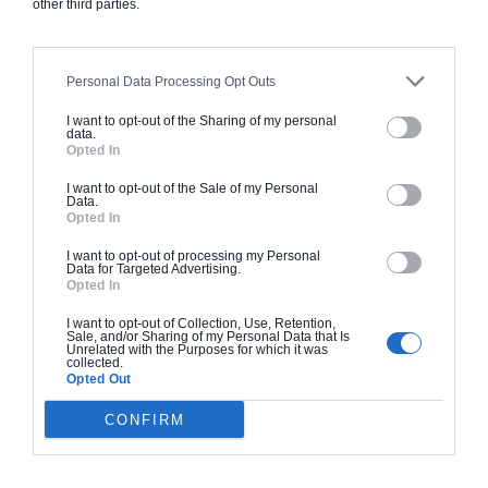
other third parties.
standards. Construction en ossature bois isolé.
Finitions haut de gamme. Le prix "clé en main"
inclut le gros oeuvre et le second oeuvre (cuisine,
Personal Data Processing Opt Outs
peinture, sols...), mais exclut piscine, jardin et
I want to opt-out of the Sharing of my personal
clôture.
data.
Opted In
À partir de
369 000€ TTC
I want to opt-out of the Sale of my Personal
Data.
Opted In
Je la veux !
I want to opt-out of processing my Personal
Data for Targeted Advertising.
Opted In
I want to opt-out of Collection, Use, Retention,
Sale, and/or Sharing of my Personal Data that Is
Unrelated with the Purposes for which it was
collected.
Opted Out
Construction BBC
Chiffrage estimatif pour : Fondations et normes
CONFIRM
standards. Construction en bloc coffrant isolant
(RT 2020). Finitions haut de gamme. Le prix "clé