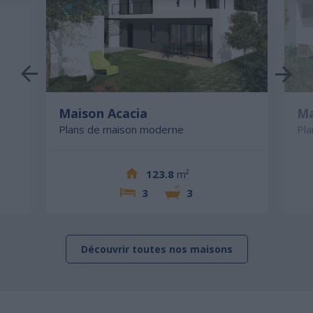
Maison Acacia
Ma
Plans de maison moderne
Pl
123.8
m²
3
3
Découvrir toutes nos maisons