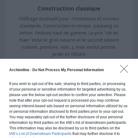
Construction classique
Chiffrage estimatif pour : Fondations et normes
standards. Construction en brique, parpaing ou
béton. Finitions haut de gamme. Le prix "clé en
main" inclut le gros oeuvre et le second oeuvre
(cuisine, peinture, sols...), mais exclut piscine,
jardin et clôture.
À partir de
Archionline -
Do Not Process My Personal Information
369 000€ TTC
If you wish to opt-out of the sale, sharing to third parties, or processing
of your personal or sensitive information for targeted advertising by us,
Je la veux !
please use the below opt-out section to confirm your selection. Please
note that after your opt-out request is processed you may continue
seeing interest-based ads based on personal information utilized by us
or personal information disclosed to third parties prior to your opt-out.
You may separately opt-out of the further disclosure of your personal
information by third parties on the IAB’s list of downstream participants.
Construction ossature bois
This information may also be disclosed by us to third parties on the
IAB’s List of Downstream Participants
that may further disclose it to
Chiffrage estimatif pour : Fondations et normes