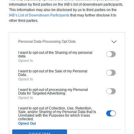
information by third parties on the IAB’s list of downstream participants.
Construction ossature bois
This information may also be disclosed by us to third parties on the
IAB’s List of Downstream Participants
that may further disclose it to
Chiffrage estimatif pour : Fondations et normes
other third parties.
standards. Construction en ossature bois isolé.
Finitions haut de gamme. Le prix "clé en main"
inclut le gros oeuvre et le second oeuvre (cuisine,
Personal Data Processing Opt Outs
peinture, sols...), mais exclut piscine, jardin et
clôture.
I want to opt-out of the Sharing of my personal
data.
Opted In
À partir de
454 000€ TTC
I want to opt-out of the Sale of my Personal
Data.
Opted In
Je la veux !
I want to opt-out of processing my Personal
Data for Targeted Advertising.
Opted In
I want to opt-out of Collection, Use, Retention,
Sale, and/or Sharing of my Personal Data that Is
Unrelated with the Purposes for which it was
collected.
Construction BBC
Opted Out
Chiffrage estimatif pour : Fondations et normes