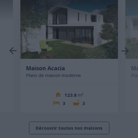
Maison Acacia
Ma
Plans de maison moderne
Pl
123.8
m²
3
3
Découvrir toutes nos maisons