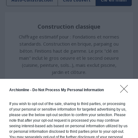
Construction classique
Chiffrage estimatif pour : Fondations et normes
standards. Construction en brique, parpaing ou
béton. Finitions haut de gamme. Le prix "clé en
main" inclut le gros oeuvre et le second oeuvre
(cuisine, peinture, sols...), mais exclut piscine,
jardin et clôture.
À partir de
454 000€ TTC
Archionline -
Do Not Process My Personal Information
If you wish to opt-out of the sale, sharing to third parties, or processing
Je la veux !
of your personal or sensitive information for targeted advertising by us,
please use the below opt-out section to confirm your selection. Please
note that after your opt-out request is processed you may continue
seeing interest-based ads based on personal information utilized by us
or personal information disclosed to third parties prior to your opt-out.
You may separately opt-out of the further disclosure of your personal