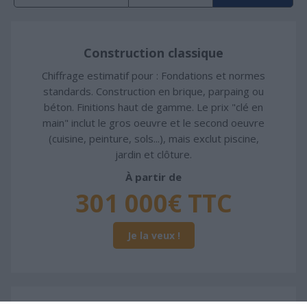
Construction classique
Chiffrage estimatif pour : Fondations et normes
standards. Construction en brique, parpaing ou
béton. Finitions haut de gamme. Le prix "clé en
main" inclut le gros oeuvre et le second oeuvre
(cuisine, peinture, sols...), mais exclut piscine,
jardin et clôture.
À partir de
301 000€ TTC
Je la veux !