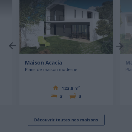
Maison Acacia
Ma
Plans de maison moderne
Pl
123.8
m²
3
3
Découvrir toutes nos maisons