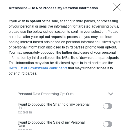
Construction ossature bois
Archionline -
Do Not Process My Personal Information
Chiffrage estimatif pour : Fondations et normes
standards. Construction en ossature bois isolé.
If you wish to opt-out of the sale, sharing to third parties, or processing
of your personal or sensitive information for targeted advertising by us,
Finitions haut de gamme. Le prix "clé en main"
please use the below opt-out section to confirm your selection. Please
inclut le gros oeuvre et le second oeuvre (cuisine,
note that after your opt-out request is processed you may continue
peinture, sols...), mais exclut piscine, jardin et
seeing interest-based ads based on personal information utilized by us
clôture.
or personal information disclosed to third parties prior to your opt-out.
You may separately opt-out of the further disclosure of your personal
À partir de
information by third parties on the IAB’s list of downstream participants.
This information may also be disclosed by us to third parties on the
301 000€ TTC
IAB’s List of Downstream Participants
that may further disclose it to
other third parties.
Je la veux !
Personal Data Processing Opt Outs
I want to opt-out of the Sharing of my personal
data.
Opted In
Construction BBC
I want to opt-out of the Sale of my Personal
Chiffrage estimatif pour : Fondations et normes
Data.